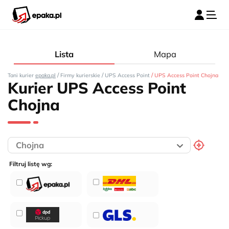
Lista
Mapa
/
/
/
Tani kurier
epaka.pl
Firmy kurierskie
UPS Access Point
UPS Access Point Chojna
Kurier UPS Access Point
Chojna
Filtruj listę wg: