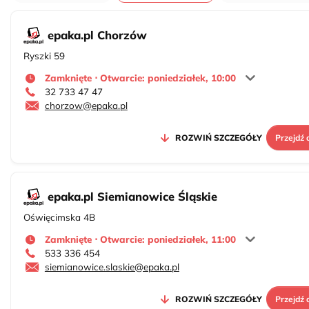
epaka.pl Chorzów
Ryszki 59
Zamknięte ⋅ Otwarcie: poniedziałek, 10:00
32 733 47 47
chorzow@epaka.pl
ROZWIŃ SZCZEGÓŁY
Przejdź 
epaka.pl Siemianowice Śląskie
Oświęcimska 4B
Zamknięte ⋅ Otwarcie: poniedziałek, 11:00
533 336 454
siemianowice.slaskie@epaka.pl
ROZWIŃ SZCZEGÓŁY
Przejdź 