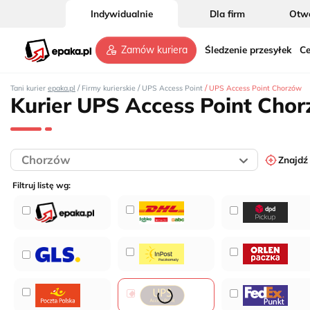
Indywidualnie
Dla firm
Otwó
Śledzenie przesyłek
Ce
Zamów kuriera
/
/
/
Tani kurier
epaka.pl
Firmy kurierskie
UPS Access Point
UPS Access Point Chorzów
Kurier UPS Access Point Cho
Znajdź
Filtruj listę wg: