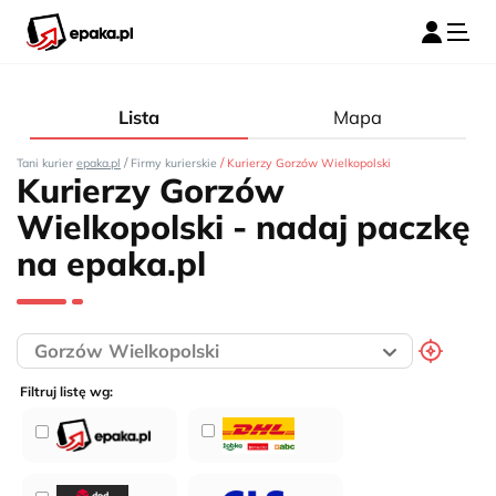
Lista
Mapa
/
/
Tani kurier
epaka.pl
Firmy kurierskie
Kurierzy Gorzów Wielkopolski
Kurierzy Gorzów
Wielkopolski - nadaj paczkę
na epaka.pl
Filtruj listę wg: