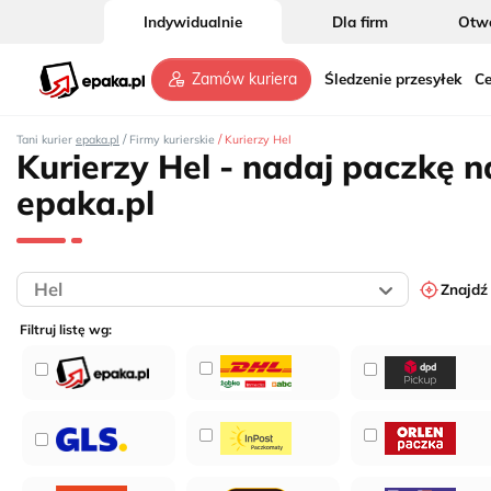
Indywidualnie
Dla firm
Otwó
Śledzenie przesyłek
Ce
Zamów kuriera
/
/
Tani kurier
epaka.pl
Firmy kurierskie
Kurierzy Hel
Kurierzy Hel - nadaj paczkę n
epaka.pl
Znajdź
Filtruj listę wg: