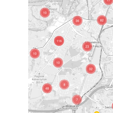
2
10
82
36
3
116
23
10
40
10
32
8
48
3
7