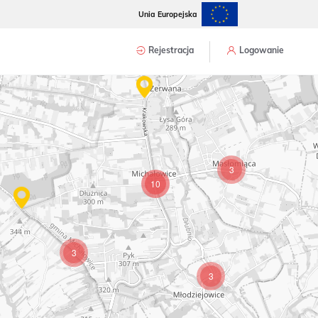
Unia Europejska
Rejestracja
Logowanie
3
10
3
3