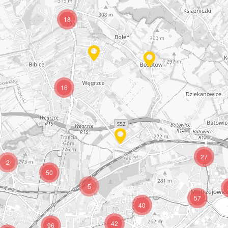
18
16
27
2
50
5
57
40
42
96