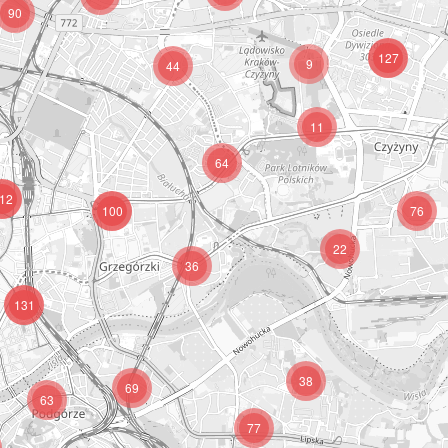
90
127
9
44
11
64
12
100
76
22
36
131
38
69
63
77