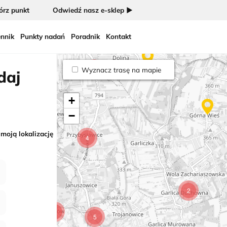
rz punkt
Odwiedź nasz e-sklep ►
5
nnik
Punkty nadań
Poradnik
Kontakt
4
Wyznacz trasę na mapie
daj
+
−
 moją lokalizację
4
2
2
5