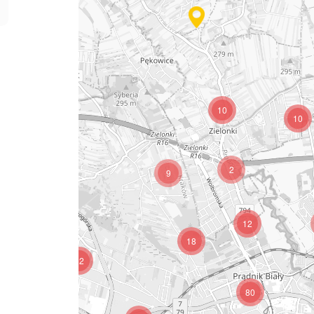
10
10
10
2
9
12
4
18
12
80