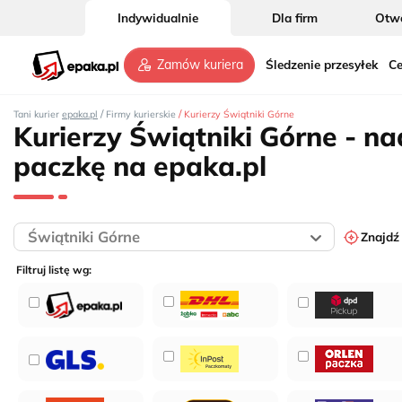
4
Indywidualnie
Dla firm
Otwó
2
Śledzenie przesyłek
Ce
Zamów kuriera
/
/
Tani kurier
epaka.pl
Firmy kurierskie
Kurierzy Świątniki Górne
Kurierzy Świątniki Górne - na
2
paczkę na epaka.pl
Znajdź
3
Filtruj listę wg:
2