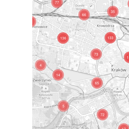
77
35
66
58
133
136
73
1
10
4
14
65
5
3
72
17