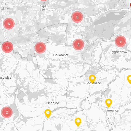
3
6
2
2
12
2
2