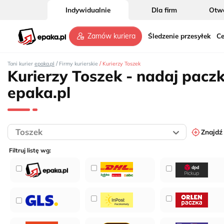
Indywidualnie
Dla firm
Otwó
Śledzenie przesyłek
Ce
Zamów kuriera
/
/
Tani kurier
epaka.pl
Firmy kurierskie
Kurierzy Toszek
Kurierzy Toszek - nadaj pacz
epaka.pl
Znajdź
Filtruj listę wg: