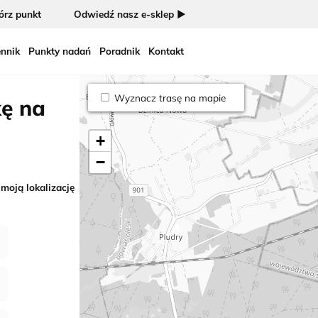
rz punkt
Odwiedź nasz e-sklep ►
nnik
Punkty nadań
Poradnik
Kontakt
Wyznacz trasę na mapie
kę na
+
−
 moją lokalizację