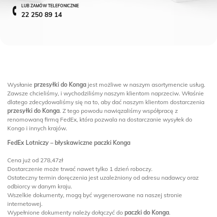
LUB ZAMÓW TELEFONICZNIE
22 250 89 14
Wysłanie
przesyłki do Konga
jest możliwe w naszym asortymencie usług.
Zawsze chcieliśmy, i wychodziliśmy naszym klientom naprzeciw. Właśnie
dlatego zdecydowaliśmy się na to, aby dać naszym klientom dostarczenia
przesyłki do Konga
. Z tego powodu nawiązaliśmy współpracę z
renomowaną firmą FedEx, która pozwala na dostarczanie wysyłek do
Kongo i innych krajów.
FedEx Lotniczy – błyskawiczne paczki Konga
Cena już od 278,47zł
Dostarczenie może trwać nawet tylko 1 dzień roboczy.
Ostateczny termin doręczenia jest uzależniony od adresu nadawcy oraz
odbiorcy w danym kraju.
Wszelkie dokumenty, mogą być wygenerowane na naszej stronie
internetowej.
Wypełnione dokumenty należy dołączyć do
paczki do Konga
.