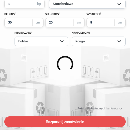
kg
Standardowe
DŁUGOŚĆ
SZEROKOŚĆ
WYSOKOŚĆ
cm
cm
cm
KRAJ NADANIA
KRAJ ODBIORU
Polska
Kongo
Pokaż
niedostępnych kurierów
Rozpocznij zamówienie