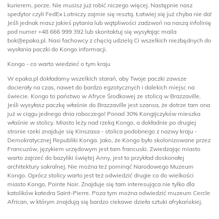
kurierem, porze. Nie musisz już robić niczego więcej. Następnie nasz
spedytor czyli FedEx Lotniczy zajmie się resztą. Łatwiej się już chyba nie da!
Jeśli jednak masz jakieś pytania lub wątpliwości zadzwoń na naszą infolinię
pod numer +48 666 999 392 lub skontaktuj się wysyłając maila
bok@epaka.pl
. Nasi fachowcy z chęcią udzielą Ci wszelkich niezbędnych do
wysłania paczki do Kongo informacji.
Kongo - co warto wiedzieć o tym kraju
W epaka.pl dokładamy wszelkich starań, aby Twoje paczki zawsze
docierały na czas, nawet do bardzo egzotycznych i dalekich miejsc na
świecie. Kongo to państwo w Afryce Środkowej ze stolicą w Brazzaville.
Jeśli wysyłasz paczkę właśnie do Brazzaville jest szansa, że dotrze tam ona
już w ciągu jednego dnia roboczego! Ponad 30% Kongijczyków mieszka
właśnie w stolicy. Miasto leży nad rzeką Kongo, a dokładnie po drugiej
stronie rzeki znajduje się Kinszasa - stolica podobnego z nazwy kraju -
Demokratycznej Republiki Konga. Jako, że Kongo było skolonizowane przez
Francuzów, językiem urzędowym jest tam francuski. Zwiedzając miasto
warto zajrzeć do bazyliki świętej Anny, jest to przykład doskonałej
architektury sakralnej. Nie można też pominąć Narodowego Muzeum
Kongo. Oprócz stolicy warto jest też odwiedzić drugie co do wielkości
miasto Kongo, Pointe Noir. Znajduje się tam interesująca nie tylko dla
katolików katedra Saint-Pierre. Poza tym można odwiedzić muzeum Cercle
African, w którym znajdują się bardzo ciekawe dzieła sztuki afrykańskiej.