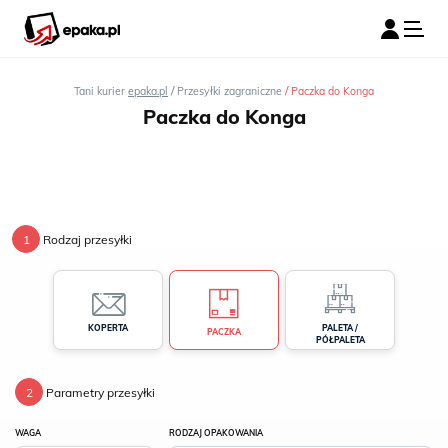
/
/
Tani kurier
epaka.pl
Przesyłki zagraniczne
Paczka do Konga
Paczka do Konga
1
Rodzaj przesyłki
PALETA /
KOPERTA
PACZKA
PÓŁPALETA
2
Parametry przesyłki
WAGA
RODZAJ OPAKOWANIA