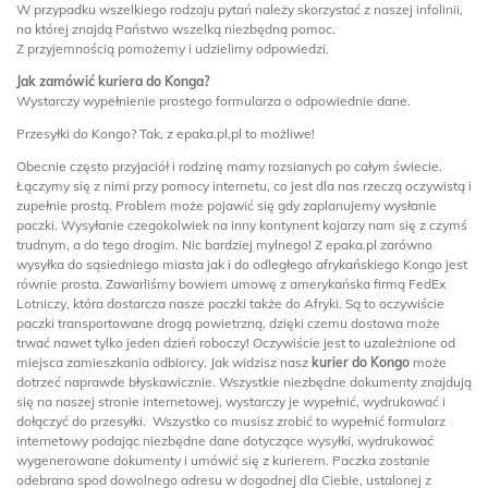
W przypadku wszelkiego rodzaju pytań należy skorzystać z naszej infolinii,
na której znajdą Państwo wszelką niezbędną pomoc.
Z przyjemnością pomożemy i udzielimy odpowiedzi.
Jak zamówić kuriera do Konga?
Wystarczy wypełnienie prostego formularza o odpowiednie dane.
Przesyłki do Kongo? Tak, z epaka.pl,pl to możliwe!
Obecnie często przyjaciół i rodzinę mamy rozsianych po całym świecie.
Łączymy się z nimi przy pomocy internetu, co jest dla nas rzeczą oczywistą i
zupełnie prostą. Problem może pojawić się gdy zaplanujemy wysłanie
paczki. Wysyłanie czegokolwiek na inny kontynent kojarzy nam się z czymś
trudnym, a do tego drogim. Nic bardziej mylnego! Z epaka.pl zarówno
wysyłka do sąsiedniego miasta jak i do odległego afrykańskiego Kongo jest
równie prosta. Zawarliśmy bowiem umowę z amerykańska firmą FedEx
Lotniczy, która dostarcza nasze paczki także do Afryki. Są to oczywiście
paczki transportowane drogą powietrzną, dzięki czemu dostawa może
trwać nawet tylko jeden dzień roboczy! Oczywiście jest to uzależnione od
miejsca zamieszkania odbiorcy. Jak widzisz nasz
kurier do Kongo
może
dotrzeć naprawde błyskawicznie. Wszystkie niezbędne dokumenty znajdują
się na naszej stronie internetowej, wystarczy je wypełnić, wydrukować i
dołączyć do przesyłki. Wszystko co musisz zrobić to wypełnić formularz
internetowy podając niezbędne dane dotyczące wysyłki, wydrukować
wygenerowane dokumenty i umówić się z kurierem. Paczka zostanie
odebrana spod dowolnego adresu w dogodnej dla Ciebie, ustalonej z