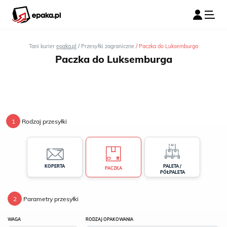
/
/
Tani kurier
epaka.pl
Przesyłki zagraniczne
Paczka do Luksemburga
Paczka do Luksemburga
1
Rodzaj przesyłki
PALETA /
KOPERTA
PACZKA
PÓŁPALETA
2
Parametry przesyłki
WAGA
RODZAJ OPAKOWANIA