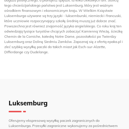
bagażu podręcznego, a planujesz spędzić tu kilka ciekawych dni. Stolicą
tego chrześcijańskiego państwa jest Luksemburg, który jest ważnym
ośrodkiem finansowym i ekonomicznym kraju. W Wielkim Księstwie
Luksemburga używane są trzy języki - luksemburski, niemiecki i francuski,
które uczniowie rozpoczynający szkołę średnią muszą już dobrze znać.
Powszechna jest również znajomość języka angielskiego. Co roku kraj ten
odwiedzają tysiące turystów chcących zobaczyć Kamienną Wieżę, ścieżkę
Chemin de la Corniche, katedrę Notre Dame, pozostałości po Twierdzy
Luksemburg oraz Dolinę Siedmiu Zamków. Zapoznaj się z ofertą epaka.pl i
zleć szybką wysyłkę paczki do takich miast jak Esch-sur-Alzette,
Differdange czy Dudelange.
Luksemburg
Oferujemy ekspresową wysyłkę paczek zagranicznych do
Luksemburga. Przesyłki zagraniczne wykonujemy za pośrednictwem