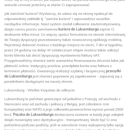
warunki cenowe jesteśmy w stanie Ci zaproponować.
Jak zamówić kuriera? Wystarczy, że udasz się na stronę epaka.pl do
odpowiedniej zakładki tj. “zamów kuriera” i wprowadzisz wszelkie
niezbędne informacje. Nasz system został całkowicie zautomatyzowany,
dzięki czemu proces zamówienia
kuriera do Luksemburga
zajmie Ci
dosłownie kilka minut. Co więcej, oprócz formularza na stronie internetowej
do Twojej dyspozycji pozostawiamy także nowoczesną aplikację mobilną.
Rejestracji dokonać możesz z każdego miejsca na ziemi, 7 dni w tygodniu,
przez 24 godziny na dobę! W ostatecznym etapie możesz także założyć
konto klienta lub zlecić dyspozycję wystawienia faktury VAT.
Przygotowaliśmy również wiele wariantów finansowania zlecenia takie jak
płatność online, tradycyjny przelew, przedpłata konta oraz faktura z
terminem płatności. Gwarancją realizacji szybkiej i bezpiecznej
przesyłki
do Luksemburga
jest również poprawne jej zapakowanie - zapoznaj się z
poradnikami dostępnymi na naszej stronie.
Luksemburg - Wielkie Księstwo do odkrycia
Luksemburg to państwo graniczące od południa z Francją, od wschodu z
Niemcami oraz od zachodu i północy z Belgią. Jest członkiem Unii
Europejskiej oraz NATO a jego całkowita powierzchnia wynosi ponad 2500
km2.
Paczka do Luksemburga
dostarczona zostanie w każdy jego zakątek
dzięki rozwiniętej sieci dystrybucyjno - transportowej. Może być Ci ona
potrzebna podczas podróży, jeśli w samolocie masz wykupioną tylko opcję