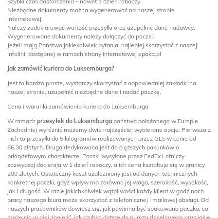
Szybki czas dostarczenia – nawet 1 dzień roboczy.
Niezbędne dokumenty można wygenerować na naszej stronie
internetowej.
Należy zadeklarować wartość przesyłki oraz uzupełnić dane nadawcy.
Wygenerowane dokumenty należy dołączyć do paczki.
Jeżeli mają Państwo jakiekolwiek pytania, najlepiej skorzystać z naszej
infolinii dostępnej w ramach strony internetowej epaka.pl
Jak zamówić kuriera do Luksemburga?
Jest to bardzo proste, wystarczy skorzystać z odpowiedniej zakładki na
naszej stronie, uzupełnić niezbędne dane i nadać paczkę.
Cena i warunki zamówienia kuriera do Luksemburga
W ramach
przesyłek do Luksemburga
państwa położonego w Europie
Zachodniej wyróżnić możemy dwie najczęściej wybierane opcje. Pierwsza z
nich to przesyłki do 5 kilogramów realizowanych przez GLS w cenie od
66,30 złotych. Druga dedykowana jest do cięższych pakunków o
priorytetowym charakterze. Paczki wysyłane przez FedEx Lotniczy
zazwyczaj docierają w 1 dzień roboczy, a ich cena kształtuje się w granicy
200 złotych. Ostateczny koszt uzależniony jest od danych technicznych
konkretnej paczki, gdyż wpływ ma zarówno jej waga, szerokość, wysokość,
jak i długość. W razie jakichkolwiek wątpliwości każdy klient w godzinach
pracy naszego biura może skorzystać z telefonicznej i mailowej obsługi. Od
naszych pracowników dowiesz się, jak powinna być spakowana paczka, co
może się w niej znaleźć, jak szybko dotrze do punktu docelowego oraz jakie