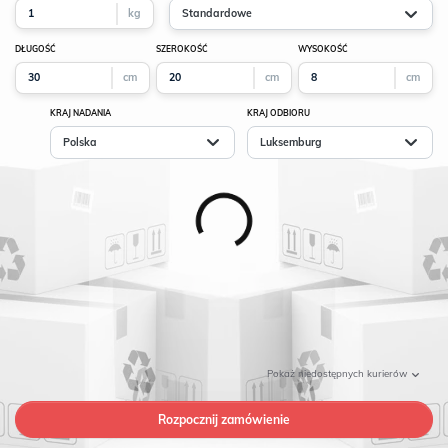
kg
Standardowe
DŁUGOŚĆ
SZEROKOŚĆ
WYSOKOŚĆ
cm
cm
cm
KRAJ NADANIA
KRAJ ODBIORU
Polska
Luksemburg
Pokaż
niedostępnych kurierów
Rozpocznij zamówienie