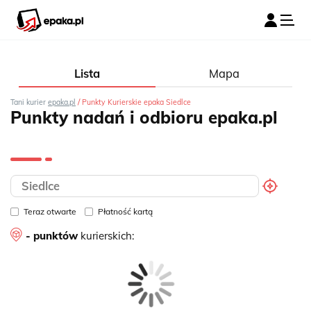
Lista
Mapa
/
Tani kurier
epaka.pl
Punkty Kurierskie epaka Siedlce
Punkty nadań i odbioru epaka.pl
Teraz otwarte
Płatność kartą
- punktów
kurierskich: