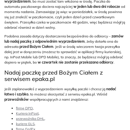
wyprzedzeniem
, bo musi zostać tam włożona w środę. Paczka do
automatu paczkowego dociera najczęściej
w jeden lub dwa dni robocze
od
momentu nadania. Zamawiając ją więc w poniedziałek, w środę powinna
się już znaleźć w paczkomacie, czyli jeden dzień przed czwartkowym
świętem. Przesyłka czeka w paczkomacie 48 godzin, więc będziesz mógł ją
odebrać również w dzień wolny.
Podobna zasada dotyczy dostarczenia bezpośrednio do odbiorcy –
zamów
lub nadaj paczkę z odpowiednim wyprzedzeniem
, żeby dotarła ona do
adresata
przed Bożym Ciałem
. Jeśli w środę wieczorem twoja przesyłka
dalej jest w doręczeniu (możesz to sprawdzić w aplikacji firmy kurierskiej,
np. InPost Mobile lub DPD Mobile), to znaczy, że będziesz mógł ją odebrać
dopiero w piątek, bo
w czwartek nie zostanie przekazana odbiorcy
.
Nadaj paczkę przed Bożym Ciałem z
serwisem epaka.pl
Jeśli zaplanowałeś z wyprzedzeniem wysyłkę paczki i chcesz ją
nadać
łatwo i szybko
, to możesz skorzystać z serwisu epaka.pl. Wśród
przewoźników
współpracujących z nami znajdziesz:
firmę DPD
,
Kuriera InPost
,
przewoźnika DHL
,
kuriera GLS
,
firmę FedEx
,