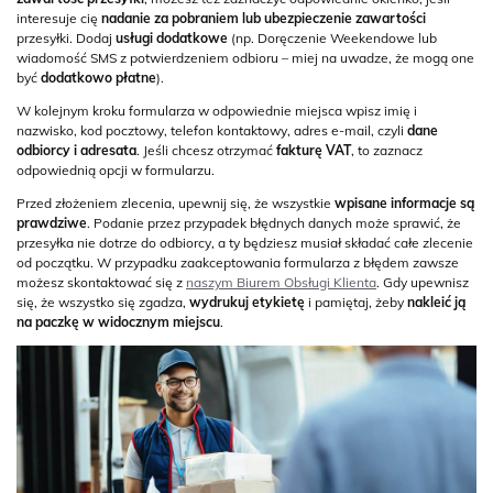
interesuje cię
nadanie za pobraniem lub ubezpieczenie zawartości
przesyłki. Dodaj
usługi dodatkowe
(np. Doręczenie Weekendowe lub
wiadomość SMS z potwierdzeniem odbioru – miej na uwadze, że mogą one
być
dodatkowo płatne
).
W kolejnym kroku formularza w odpowiednie miejsca wpisz imię i
nazwisko, kod pocztowy, telefon kontaktowy, adres e-mail, czyli
dane
odbiorcy i adresata
. Jeśli chcesz otrzymać
fakturę VAT
, to zaznacz
odpowiednią opcji w formularzu.
Przed złożeniem zlecenia, upewnij się, że wszystkie
wpisane informacje są
prawdziwe
. Podanie przez przypadek błędnych danych może sprawić, że
przesyłka nie dotrze do odbiorcy, a ty będziesz musiał składać całe zlecenie
od początku. W przypadku zaakceptowania formularza z błędem zawsze
możesz skontaktować się z
naszym Biurem Obsługi Klienta
. Gdy upewnisz
się, że wszystko się zgadza,
wydrukuj etykietę
i pamiętaj, żeby
nakleić ją
na paczkę w widocznym miejscu
.