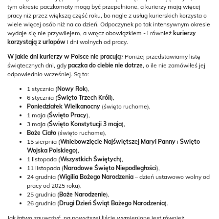
tym okresie paczkomaty mogą być przepełnione, a kurierzy mają więcej
pracy niż przez większą część roku, bo nagle z usług kurierskich korzysta o
wiele więcej osób niż na co dzień. Odpoczynek po tak intensywnym okresie
wydaje się nie przywilejem, a wręcz obowiązkiem - i również
kurierzy
korzystają z urlopów
i dni wolnych od pracy.
W jakie dni kurierzy w Polsce nie pracują
? Poniżej przedstawiamy listę
świątecznych dni, gdy
paczka do ciebie nie dotrze
, o ile nie zamówiłeś jej
odpowiednio wcześniej. Są to:
1 stycznia (
Nowy Rok
),
6 stycznia (
Święto Trzech Króli
),
Poniedziałek Wielkanocny
(święto ruchome),
1 maja (
Święto Pracy
),
3 maja (
Święto Konstytucji 3 maja
),
Boże Ciało
(święto ruchome),
15 sierpnia (
Wniebowzięcie Najświętszej Maryi Panny
i
Święto
Wojska Polskiego
),
1 listopada (
Wszystkich Świętych
),
11 listopada (
Narodowe Święto Niepodległości
),
24 grudnia (
Wigilia Bożego Narodzenia
– dzień ustawowo wolny od
pracy od 2025 roku),
25 grudnia (
Boże Narodzenie
),
26 grudnia (
Drugi Dzień Świąt Bożego Narodzenia
).
Jak łatwo zauważyć, na powyższej liście wymienione jest również