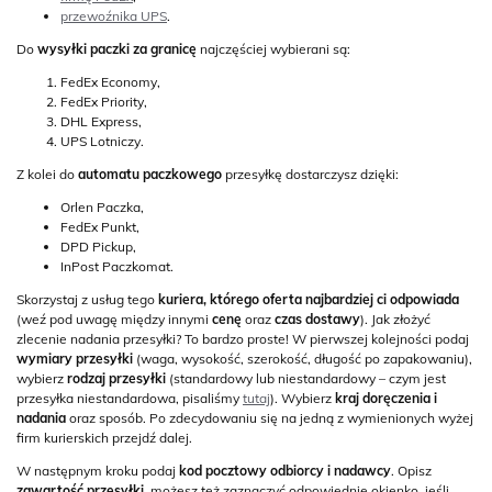
przewoźnika UPS
.
Do
wysyłki paczki za granicę
najczęściej wybierani są:
FedEx Economy,
FedEx Priority,
DHL Express,
UPS Lotniczy.
Z kolei do
automatu paczkowego
przesyłkę dostarczysz dzięki:
Orlen Paczka,
FedEx Punkt,
DPD Pickup,
InPost Paczkomat.
Skorzystaj z usług tego
kuriera, którego oferta najbardziej ci odpowiada
(weź pod uwagę między innymi
cenę
oraz
czas dostawy
). Jak złożyć
zlecenie nadania przesyłki? To bardzo proste! W pierwszej kolejności podaj
wymiary przesyłki
(waga, wysokość, szerokość, długość po zapakowaniu),
wybierz
rodzaj przesyłki
(standardowy lub niestandardowy – czym jest
przesyłka niestandardowa, pisaliśmy
tutaj
). Wybierz
kraj doręczenia i
nadania
oraz sposób. Po zdecydowaniu się na jedną z wymienionych wyżej
firm kurierskich przejdź dalej.
W następnym kroku podaj
kod pocztowy odbiorcy i nadawcy
. Opisz
zawartość przesyłki
, możesz też zaznaczyć odpowiednie okienko, jeśli