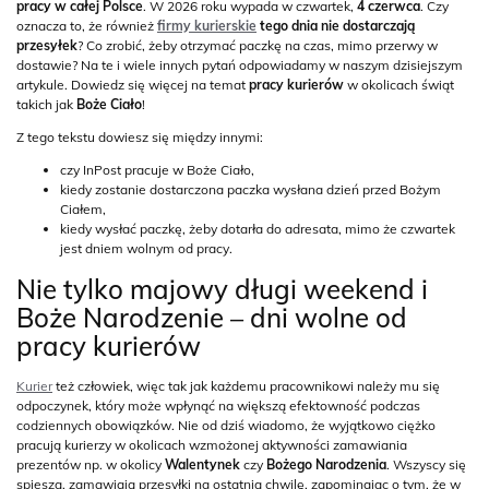
pracy w całej Polsce
. W 2026 roku wypada w czwartek,
4 czerwca
. Czy
oznacza to, że również
firmy kurierskie
tego dnia nie dostarczają
przesyłek
? Co zrobić, żeby otrzymać paczkę na czas, mimo przerwy w
dostawie? Na te i wiele innych pytań odpowiadamy w naszym dzisiejszym
artykule. Dowiedz się więcej na temat
pracy kurierów
w okolicach świąt
takich jak
Boże Ciało
!
Z tego tekstu dowiesz się między innymi:
czy InPost pracuje w Boże Ciało,
kiedy zostanie dostarczona paczka wysłana dzień przed Bożym
Ciałem,
kiedy wysłać paczkę, żeby dotarła do adresata, mimo że czwartek
jest dniem wolnym od pracy.
Nie tylko majowy długi weekend i
Boże Narodzenie – dni wolne od
pracy kurierów
Kurier
też człowiek, więc tak jak każdemu pracownikowi należy mu się
odpoczynek, który może wpłynąć na większą efektowność podczas
codziennych obowiązków. Nie od dziś wiadomo, że wyjątkowo ciężko
pracują kurierzy w okolicach wzmożonej aktywności zamawiania
prezentów np. w okolicy
Walentynek
czy
Bożego Narodzenia
. Wszyscy się
spieszą, zamawiają przesyłki na ostatnią chwilę, zapominając o tym, że w