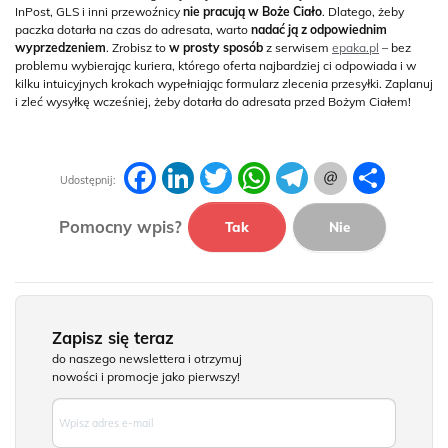
InPost, GLS i inni przewoźnicy
nie pracują w Boże Ciało
. Dlatego, żeby
paczka dotarła na czas do adresata, warto
nadać ją z odpowiednim
wyprzedzeniem
. Zrobisz to
w prosty sposób
z serwisem
epaka.pl
– bez
problemu wybierając kuriera, którego oferta najbardziej ci odpowiada i w
kilku intuicyjnych krokach wypełniając formularz zlecenia przesyłki. Zaplanuj
i zleć wysyłkę wcześniej, żeby dotarła do adresata przed Bożym Ciałem!
Facebook
LinkedIn
Twitter
WhatsApp
Telegram
Podziel
Udostępnij:
się
Pomocny wpis?
Tak
Nie
Zapisz się teraz
do naszego newslettera i otrzymuj
nowości i promocje jako pierwszy!