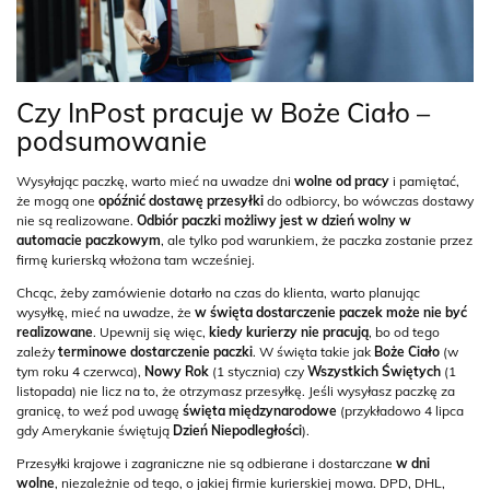
Czy InPost pracuje w Boże Ciało –
podsumowanie
Wysyłając paczkę, warto mieć na uwadze dni
wolne od pracy
i pamiętać,
że mogą one
opóźnić dostawę przesyłki
do odbiorcy, bo wówczas dostawy
nie są realizowane.
Odbiór paczki możliwy jest w dzień wolny w
automacie paczkowym
, ale tylko pod warunkiem, że paczka zostanie przez
firmę kurierską włożona tam wcześniej.
Chcąc, żeby zamówienie dotarło na czas do klienta, warto planując
wysyłkę, mieć na uwadze, że
w święta dostarczenie paczek może nie być
realizowane
. Upewnij się więc,
kiedy kurierzy nie pracują
, bo od tego
zależy
terminowe dostarczenie paczki
. W święta takie jak
Boże Ciało
(w
tym roku 4 czerwca),
Nowy Rok
(1 stycznia) czy
Wszystkich Świętych
(1
listopada) nie licz na to, że otrzymasz przesyłkę. Jeśli wysyłasz paczkę za
granicę, to weź pod uwagę
święta międzynarodowe
(przykładowo 4 lipca
gdy Amerykanie świętują
Dzień Niepodległości
).
Przesyłki krajowe i zagraniczne nie są odbierane i dostarczane
w dni
wolne
, niezależnie od tego, o jakiej firmie kurierskiej mowa. DPD, DHL,