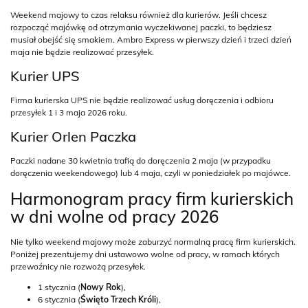
Weekend majowy to czas relaksu również dla kurierów. Jeśli chcesz
rozpocząć majówkę od otrzymania wyczekiwanej paczki, to będziesz
musiał obejść się smakiem. Ambro Express w pierwszy dzień i trzeci dzień
maja nie będzie realizować przesyłek.
Kurier UPS
Firma kurierska UPS nie będzie realizować usług doręczenia i odbioru
przesyłek 1 i 3 maja 2026 roku.
Kurier Orlen Paczka
Paczki nadane 30 kwietnia trafią do doręczenia 2 maja (w przypadku
doręczenia weekendowego) lub 4 maja, czyli w poniedziałek po majówce.
Harmonogram pracy firm kurierskich
w dni wolne od pracy 2026
Nie tylko weekend majowy może zaburzyć normalną pracę firm kurierskich.
Poniżej prezentujemy dni ustawowo wolne od pracy, w ramach których
przewoźnicy nie rozwożą przesyłek.
1 stycznia (
Nowy Rok
),
6 stycznia (
Święto Trzech Króli
),