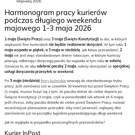
Majówką 2026.
Harmonogram pracy kurierów
podczas długiego weekendu
majowego 1-3 maja 2026
1 maja (Święto Pracy)
oraz
3 maja (Święto Konstytucji)
to dni, w których
większość firm kurierskich
nie będzie realizować doręczeń
. W tym roku
1
maja wypada w piątek, a 3 maja w niedzielę
. Jak łatwo przewidzieć,
2
maja
nie jest więc standardowym dniem roboczym, w którym kurierzy
pracują, odbierają i doręczają paczki, bo wypada w tym roku
w sobotę
.
Oznacza to, że aby
odebrać paczkę 2 maja
, należy skorzystać ze
specjalnej
usługi doręczenia przesyłek w weekend
.
Po
3 maja (niedziela)
firmy kurierskie
wracają do standardowego trybu
pracy. Jeśli zamówisz coś w czwartek 30 kwietnia tuż przed Świętem Pracy
(1 maja), musisz liczyć się z tym, że paczka dotrze do ciebie dopiero po
Święcie Konstytucji (3 maja), czyli w poniedziałek lub wtorek (4-5 maja).
Jeśli chcesz, żeby paczka dotarła do ciebie przed Świętem Pracy, rozważ
wcześniejsze planowanie przesyłek. Aby mieć pewność, najlepiej złóż
zamówienie już na początku tygodnia poprzedzającego długi weekend.
Jak to wygląda w przypadku poszczególnych przewoźników?
Kurier InPost