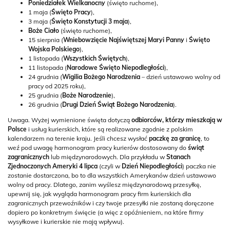
Poniedziałek Wielkanocny
(święto ruchome),
1 maja (
Święto Pracy
),
3 maja (
Święto Konstytucji 3 maja
),
Boże Ciało
(święto ruchome),
15 sierpnia (
Wniebowzięcie Najświętszej Maryi Panny
i
Święto
Wojska Polskiego
),
1 listopada (
Wszystkich Świętych
),
11 listopada (
Narodowe Święto Niepodległości
),
24 grudnia (
Wigilia Bożego Narodzenia
– dzień ustawowo wolny od
pracy od 2025 roku),
25 grudnia (
Boże Narodzenie
),
26 grudnia (
Drugi Dzień Świąt Bożego Narodzenia
).
Uwaga. Wyżej wymienione święta dotyczą
odbiorców, którzy mieszkają w
Polsce
i usług kurierskich, które są realizowane zgodnie z polskim
kalendarzem na terenie kraju. Jeśli chcesz wysłać
paczkę za granicę
, to
weź pod uwagę harmonogram pracy kurierów dostosowany do
świąt
zagranicznych
lub międzynarodowych. Dla przykładu w
Stanach
Zjednoczonych Ameryki 4 lipca
(czyli w
Dzień Niepodległości
) paczka nie
zostanie dostarczona, bo to dla wszystkich Amerykanów dzień ustawowo
wolny od pracy. Dlatego, zanim wyślesz międzynarodową przesyłkę,
upewnij się, jak wygląda harmonogram pracy firm kurierskich dla
zagranicznych przewoźników i czy twoje przesyłki nie zostaną doręczone
dopiero po konkretnym święcie (a więc z opóźnieniem, na które firmy
wysyłkowe i kurierskie nie mają wpływu).