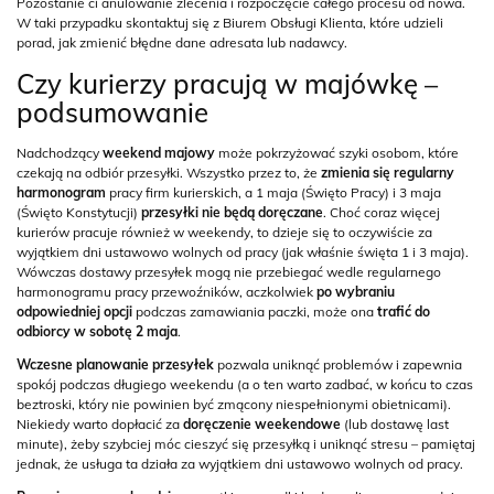
Pozostanie ci anulowanie zlecenia i rozpoczęcie całego procesu od nowa.
W taki przypadku skontaktuj się z Biurem Obsługi Klienta, które udzieli
porad, jak zmienić błędne dane adresata lub nadawcy.
Czy kurierzy pracują w majówkę –
podsumowanie
Nadchodzący
weekend majowy
może pokrzyżować szyki osobom, które
czekają na odbiór przesyłki. Wszystko przez to, że
zmienia się regularny
harmonogram
pracy firm kurierskich, a 1 maja (Święto Pracy) i 3 maja
(Święto Konstytucji)
przesyłki nie będą doręczane
. Choć coraz więcej
kurierów pracuje również w weekendy, to dzieje się to oczywiście za
wyjątkiem dni ustawowo wolnych od pracy (jak właśnie święta 1 i 3 maja).
Wówczas dostawy przesyłek mogą nie przebiegać wedle regularnego
harmonogramu pracy przewoźników, aczkolwiek
po wybraniu
odpowiedniej opcji
podczas zamawiania paczki, może ona
trafić do
odbiorcy w sobotę 2 maja
.
Wczesne planowanie przesyłek
pozwala uniknąć problemów i zapewnia
spokój podczas długiego weekendu (a o ten warto zadbać, w końcu to czas
beztroski, który nie powinien być zmącony niespełnionymi obietnicami).
Niekiedy warto dopłacić za
doręczenie weekendowe
(lub dostawę last
minute), żeby szybciej móc cieszyć się przesyłką i uniknąć stresu – pamiętaj
jednak, że usługa ta działa za wyjątkiem dni ustawowo wolnych od pracy.