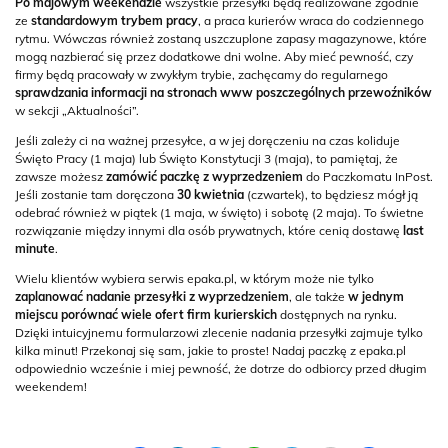
Po majowym weekendzie
wszystkie przesyłki będą realizowane zgodnie
ze
standardowym trybem pracy
, a praca kurierów wraca do codziennego
rytmu. Wówczas również zostaną uszczuplone zapasy magazynowe, które
mogą nazbierać się przez dodatkowe dni wolne. Aby mieć pewność, czy
firmy będą pracowały w zwykłym trybie, zachęcamy do regularnego
sprawdzania informacji na stronach www poszczególnych przewoźników
w sekcji „Aktualności”.
Jeśli zależy ci na ważnej przesyłce, a w jej doręczeniu na czas koliduje
Święto Pracy (1 maja) lub Święto Konstytucji 3 (maja), to pamiętaj, że
zawsze możesz
zamówić paczkę z wyprzedzeniem
do Paczkomatu InPost.
Jeśli zostanie tam doręczona
30 kwietnia
(czwartek), to będziesz mógł ją
odebrać również w piątek (1 maja, w święto) i sobotę (2 maja). To świetne
rozwiązanie między innymi dla osób prywatnych, które cenią dostawę
last
minute
.
Wielu klientów wybiera serwis epaka.pl, w którym może nie tylko
zaplanować nadanie przesyłki z wyprzedzeniem
, ale także
w jednym
miejscu porównać wiele ofert firm kurierskich
dostępnych na rynku.
Dzięki intuicyjnemu formularzowi zlecenie nadania przesyłki zajmuje tylko
kilka minut! Przekonaj się sam, jakie to proste! Nadaj paczkę z epaka.pl
odpowiednio wcześnie i miej pewność, że dotrze do odbiorcy przed długim
weekendem!