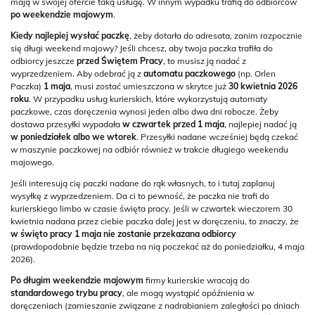
mają w swojej ofercie taką usługę. W innym wypadku trafią do odbiorców
po weekendzie majowym
.
Kiedy najlepiej wysłać paczkę
, żeby dotarła do adresata, zanim rozpocznie
się długi weekend majowy? Jeśli chcesz, aby twoja paczka trafiła do
odbiorcy jeszcze
przed Świętem Pracy
, to musisz ją nadać z
wyprzedzeniem. Aby odebrać ją z
automatu paczkowego
(np. Orlen
Paczka)
1 maja
, musi zostać umieszczona w skrytce już
30 kwietnia 2026
roku
. W przypadku usług kurierskich, które wykorzystują automaty
paczkowe, czas doręczenia wynosi jeden albo dwa dni robocze. Żeby
dostawa przesyłki wypadała
w czwartek przed 1 maja
, najlepiej nadać ją
w poniedziałek albo we wtorek
. Przesyłki nadane wcześniej będą czekać
w maszynie paczkowej na odbiór również w trakcie długiego weekendu
majowego.
Jeśli interesują cię paczki nadane do rąk własnych, to i tutaj zaplanuj
wysyłkę z wyprzedzeniem. Da ci to pewność, że paczka nie trafi do
kurierskiego limbo w czasie święta pracy. Jeśli w czwartek wieczorem 30
kwietnia nadana przez ciebie paczka dalej jest w doręczeniu, to znaczy, że
w święto pracy 1 maja nie zostanie przekazana odbiorcy
(prawdopodobnie będzie trzeba na nią poczekać aż do poniedziałku, 4 maja
2026).
Po długim weekendzie majowym
firmy kurierskie wracają do
standardowego trybu pracy
, ale mogą wystąpić opóźnienia w
doręczeniach (zamieszanie związane z nadrabianiem zaległości po dniach