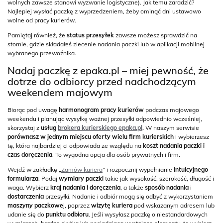
wolnych zawsze stanowi wyzwanie logistyczne). Jak temu zaradzić?
Najlepiej wysłać paczkę z wyprzedzeniem, żeby ominąć dni ustawowo
wolne od pracy kurierów.
Pamiętaj również, że
status przesyłek
zawsze możesz sprawdzić na
stornie, gdzie składałeś zlecenie nadania paczki lub w aplikacji mobilnej
wybranego przewoźnika.
Nadaj paczkę z epaka.pl – miej pewność, że
dotrze do odbiorcy przed nadchodzącym
weekendem majowym
Biorąc pod uwagę
harmonogram pracy kurierów
podczas majowego
weekendu i planując wysyłkę ważnej przesyłki odpowiednio wcześniej,
skorzystaj z
usług
brokera kurierskiego epaka.pl
.
W naszym serwisie
porównasz w jednym miejscu oferty wielu firm kurierskich
i wybierzesz
tę, która najbardziej ci odpowiada ze względu na
koszt nadania paczki i
czas doręczenia
. To wygodna opcja dla osób prywatnych i firm.
Wejdź w zakładkę „
Zamów kuriera
” i rozpocznij wypełnianie
intuicyjnego
formularza
. Podaj
wymiary paczki
takie jak wysokość, szerokość, długość i
waga. Wybierz
kraj nadania i doręczenia
, a także
sposób nadania
i
dostarczenia
przesyłki. Nadanie i odbiór mogą się odbyć z wykorzystaniem
maszyny paczkowe
j, poprzez
wizytę kuriera
pod wskazanym adresem lub
udanie się do
punktu odbioru
. Jeśli wysyłasz paczkę o niestandardowych