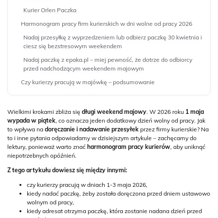
Kurier Orlen Paczka
Harmonogram pracy firm kurierskich w dni wolne od pracy 2026
Nadaj przesyłkę z wyprzedzeniem lub odbierz paczkę 30 kwietnia i
ciesz się bezstresowym weekendem
Nadaj paczkę z epaka.pl – miej pewność, że dotrze do odbiorcy
przed nadchodzącym weekendem majowym
Czy kurierzy pracują w majówkę – podsumowanie
Wielkimi krokami zbliża się
długi weekend majowy
. W 2026 roku
1 maja
wypada w piątek
, co oznacza jeden dodatkowy dzień wolny od pracy. Jak
to wpływa na
doręczanie i nadawanie przesyłek
przez firmy kurierskie? Na
to i inne pytania odpowiadamy w dzisiejszym artykule – zachęcamy do
lektury, ponieważ warto znać
harmonogram pracy kurierów
, aby uniknąć
niepotrzebnych opóźnień.
Z tego artykułu dowiesz się między innymi:
czy kurierzy pracują w dniach 1-3 maja 2026,
kiedy nadać paczkę, żeby została doręczona przed dniem ustawowo
wolnym od pracy,
kiedy adresat otrzyma paczkę, która zostanie nadana dzień przed