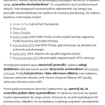
wymiarach, bardzo ciężką lub posiadającą wystające elementy, to wybierz
opcję „
przesyłka niestandardowa
”. Po uzupełnieniu tych podstawowych
danych, lista dostępnych przewoźników odpowiednio się zawęzi (np.
przesyłki niestandardowej nie wyślesz do maszyny paczkowej). Do wyboru
będziesz miał między innymi:
Kurier InPost
lub InPost Paczkomat,
firma GLS
,
Orlen Paczka
,
kurier FedEx
(lub FedEx Punkt, a żeby wysłać paczkę zagranicę:
FedEx Economy lub FedEx Priority),
przewoźnik DPD
(lub DPD Pickup, gdy interesuje cię dostawa do
automatu paczkowego),
kurier DHL
(DHL Express do wysyłek zagranicznych),
firma kurierska UPS
(do przesyłek zagranicznych UPS Lotniczy).
W kolejnych krokach opisz
zawartość przesyłki
i wybierz
usługi
dodatkowe
(ubezpieczenie paczki,
doręczenie weekendowe
lub
etykieta
cyfrowa
). Podaj
kod pocztowy i dane adresowe odbiorcy
oraz nadawcy.
Zaznacz właściwe okienko, jeśli chcesz otrzymać fakturę VAT (podaj
wówczas również numer NIP).
Przed podsumowaniem zlecenia i opłaceniem go,
upewnij się, że
wszystkie podane dane są prawidłowe
. Po złożeniu zlecenia nie będzie
można wprowadzać do niego zmian. Oznacza to, że jeśli wydrukujesz list
przewozowy z błędami, to nie będziesz mógł tego poprawić samodzielnie.