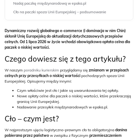
Nadaj paczkę międzynarodową w epaka.pl
Cło na paczki spoza Unii Europejskiej – podsumowanie
Dynamiczny rozwój globalnego e-commerce (i dominacja w nim Chin)
skłonił Unię Europejską do aktualizacji dotychczasowych przepisów
celnych. Od 1 lipca 2026 w życie wchodzi obowiązkowa opłata celna dla
paczek o niskiej wartości.
Czego dowiesz się z tego artykułu?
W naszym
poradniku kurierskim
przyglądamy się
zmianom w przepisach
celnych przy przesyłkach o niskiej wartości
pochodzących spoza Unii
Europejskiej. Opisujemy między innymi:
Czym właściwie jest cło i jakie są uwarunkowania tej opłaty.
Nowe opłaty celne dla paczek o niskiej wartości, które przekraczają
granicę Unii Europejskiej.
Nadawanie przesyłek międzynarodowych w epaka.pl.
Cło – czym jest?
W najprostszym ujęciu logistyczno-prawnym cło to obligatoryjna
danina
pobierana przez państwo
w związku z fizycznym
przemieszczeniem