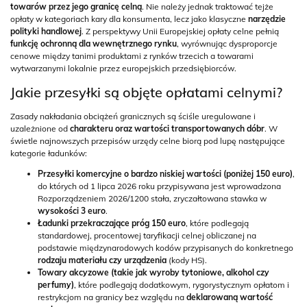
towarów przez jego granicę celną
. Nie należy jednak traktować tejże
opłaty w kategoriach kary dla konsumenta, lecz jako klasyczne
narzędzie
polityki handlowej
. Z perspektywy Unii Europejskiej opłaty celne pełnią
funkcję ochronną dla wewnętrznego rynku
, wyrównując dysproporcje
cenowe między tanimi produktami z rynków trzecich a towarami
wytwarzanymi lokalnie przez europejskich przedsiębiorców.
Jakie przesyłki są objęte opłatami celnymi?
Zasady nakładania obciążeń granicznych są ściśle uregulowane i
uzależnione od
charakteru oraz wartości transportowanych dóbr
. W
świetle najnowszych przepisów urzędy celne biorą pod lupę następujące
kategorie ładunków:
Przesyłki komercyjne o bardzo niskiej wartości (poniżej 150 euro)
,
do których od 1 lipca 2026 roku przypisywana jest wprowadzona
Rozporządzeniem 2026/1200 stała, zryczałtowana stawka w
wysokości 3 euro
.
Ładunki przekraczające próg 150 euro
, które podlegają
standardowej, procentowej taryfikacji celnej obliczanej na
podstawie międzynarodowych kodów przypisanych do konkretnego
rodzaju materiału czy urządzenia
(kody HS).
Towary akcyzowe (takie jak wyroby tytoniowe, alkohol czy
perfumy)
, które podlegają dodatkowym, rygorystycznym opłatom i
restrykcjom na granicy bez względu na
deklarowaną wartość