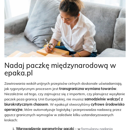
Nadaj paczkę międzynarodową w
epaka.pl
Zawirowania wokół unijnych przepisów celnych doskonale uświadamiają,
jak rygorystycznym procesem jest
transgraniczna wymiana towarów
.
Niezależnie od tego, czy zajmujesz się z importem, czy planujesz wysyłanie
paczek poza granicę Unii Europejskiej, nie musisz
samodzielnie walczyć z
biurokratycznym chaosem
. W epaka.pl stworzyliśmy
cyfrowe środowisko
operacyjne
, które automatyzuje logistykę i przeprowadza nadawcę przez
gąszcz granicznych wymogów w zaledwie kilku ustandaryzowanych
krokach:
Wprowadzenie parametrów paczki
– w
formularzu nadania