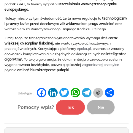
podatku VAT, to twardy sygnał o
uszczelnianiu wewnętrznego rynku
europejskiego
.
Należy mieć przy tym świadomość, że ta nowa regulacja to
technologiczny
i prawny bufor
przed docelowym
zlikwidowaniem progu zwolnień
oraz
wdrożeniem zautomatyzowanego Unijnego Kodeksu Celnego.
Z racji tego, że transgraniczna wymiana towarów wymaga dziś
coraz
większej dyscypliny fiskalnej
, nie warto ryzykować kosztownych
przestojów celnych. Korzystając z platformy
epaka.pl
, przenosisz żmudny
obowiązek kompletowania niezbędnych deklaracji celnych
na inteligentne
algorytmy
. To twoja gwarancja, że dokumentacja przewozowa zostanie
wygenerowana bezbłędnie, pozwalając każdej
zagranicznej przesyłce
płynnie
ominąć biurokratyczne pułapki
.
Facebook
LinkedIn
Twitter
WhatsApp
Telegram
Podziel
Udostępnij:
się
Pomocny wpis?
Tak
Nie