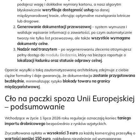
podajesz wagę i dokładne wymiary kartonu, a nasz algorytm
błyskawicznie
weryfikuje dostępność usług
na danej
międzynarodowej trasie, oferując optymalne rozwiązania lotnicze
lub drogowe.
Generowanie dokumentacji przewozowej
– system wymusza i
waliduje wpisanie informacji o zawartości, po czym automatycznie
tworzy nie tylko list przewozowy, ale także
wszystkie wymagane
dokumenty celne
.
Nadzór nad tranzytem
– po wygenerowaniu zlecenia otrzymujesz
pełny dostęp do
modułu śledzenia
, który na bieżąco raportuje o
lokalizacji ładunku oraz statusie odprawy celnej
.
Oparcie wysyłki o taką zautomatyzowaną architekturę zdejmuje z ciebie
ciężar formalny i daje gwarancję, że dokumentacja
zostanie przygotowana
bezbłędnie
, minimalizując ryzyko
blokady towaru na granicy
międzypaństwowej
.
Cło na paczki spoza Unii Europejskiej
– podsumowanie
Wchodzące w życie 1 lipca 2026 roku regulacje oznaczają koniec
taniego
importu drobnicowego
bezpośrednio z rynków azjatyckich.
Zryczałtowana opłata w
wysokości 3 euro
za każdą komercyjną przesyłkę o
wartości poniżej 150 euro
, nakładana niezależnie od wymaganego