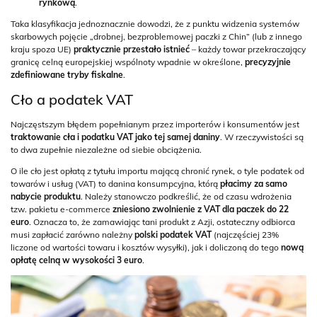
rynkową
.
Taka klasyfikacja jednoznacznie dowodzi, że z punktu widzenia systemów
skarbowych pojęcie „drobnej, bezproblemowej paczki z Chin” (lub z innego
kraju spoza UE)
praktycznie przestało istnieć
– każdy towar przekraczający
granicę celną europejskiej wspólnoty wpadnie w określone,
precyzyjnie
zdefiniowane tryby fiskalne
.
Cło a podatek VAT
Najczęstszym błędem popełnianym przez importerów i konsumentów jest
traktowanie cła i podatku VAT jako tej samej daniny
. W rzeczywistości są
to dwa zupełnie niezależne od siebie obciążenia.
O ile cło jest opłatą z tytułu importu mającą chronić rynek, o tyle podatek od
towarów i usług (VAT) to danina konsumpcyjna, którą
płacimy za samo
nabycie produktu
. Należy stanowczo podkreślić, że od czasu wdrożenia
tzw. pakietu e-commerce
zniesiono zwolnienie z VAT dla paczek do 22
euro
. Oznacza to, że zamawiając tani produkt z Azji, ostateczny odbiorca
musi zapłacić zarówno należny
polski podatek VAT
(najczęściej 23%
liczone od wartości towaru i kosztów wysyłki), jak i doliczoną do tego
nową
opłatę celną w wysokości 3 euro
.