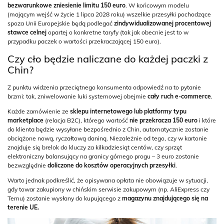
bezwarunkowe zniesienie limitu 150 euro
. W końcowym modelu
(mającym wejść w życie 1 lipca 2028 roku) wszelkie przesyłki pochodzące
spoza Unii Europejskie będą podlegać
zindywidualizowanej procentowej
stawce celnej
opartej o konkretne taryfy (tak jak obecnie jest to w
przypadku paczek o wartości przekraczającej 150 euro).
Czy cło będzie naliczane do każdej paczki z
Chin?
Z punktu widzenia przeciętnego konsumenta odpowiedź na to pytanie
brzmi: tak, zniwelowanie luki systemowej obejmie
cały ruch e-commerce
.
Każde zamówienie ze
sklepu internetowego lub platformy typu
marketplace
(relacja B2C), którego wartość
nie przekracza 150 euro
i które
do klienta będzie wysyłane bezpośrednio z Chin, automatycznie zostanie
obciążone nową, ryczałtową daniną. Niezależnie od tego, czy w kartonie
znajduje się brelok do kluczy za kilkadziesiąt centów, czy sprzęt
elektroniczny balansujący na granicy górnego progu – 3 euro zostanie
bezwzględnie
doliczone do kosztów operacyjnych przesyłki
.
Warto jednak podkreślić, że opisywana opłata nie obowiązuje w sytuacji,
gdy towar zakupiony w chińskim serwisie zakupowym (np. AliExpress czy
Temu) zostanie wysłany do kupującego z
magazynu znajdującego się na
terenie UE.