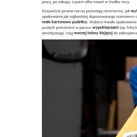
pracy, po zakupy, z psem albo nawet w środku nocy.
Oczywiście pewne rzeczy pozostają niezmienne, jak
wyb
opakowania jak najbardziej dopasowanego rozmiarem d
małe kartonowe pudełko
). Wybierz trwałe opakowanie,
pustych przestrzeni w paczce
wypełniaczami
(np. folią
amortyzację). Użyj
mocnej taśmy klejącej
do zabezpiecz