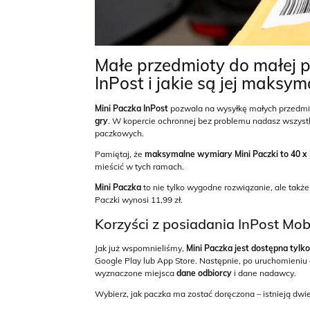
Małe przedmioty do małej pa
InPost i jakie są jej maksy
Mini Paczka InPost
pozwala na wysyłkę małych przedmio
gry
. W kopercie ochronnej bez problemu nadasz wszystk
paczkowych.
Pamiętaj, że
maksymalne wymiary Mini Paczki to 40 x 
mieścić w tych ramach.
Mini Paczka
to nie tylko wygodne rozwiązanie, ale takż
Paczki wynosi 11,99 zł.
Korzyści z posiadania InPost Mob
Jak już wspomnieliśmy,
Mini Paczka jest dostępna tylko
Google Play lub App Store. Następnie, po uruchomieniu a
wyznaczone miejsca
dane odbiorcy
i dane nadawcy.
Wybierz, jak paczka ma zostać doręczona – istnieją dwie