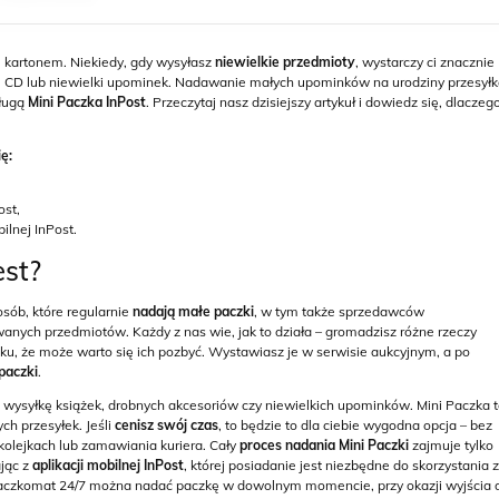
kartonem. Niekiedy, gdy wysyłasz
niewielkie przedmioty
, wystarczy ci znacznie
tę CD lub niewielki upominek. Nadawanie małych upominków na urodziny przesył
sługą
Mini Paczka InPost
. Przeczytaj nasz dzisiejszy artykuł i dowiedz się, dlaczeg
ę:
ost,
ilnej InPost.
est?
osób, które regularnie
nadają małe paczki
, w tym także sprzedawców
wanych przedmiotów. Każdy z nas wie, jak to działa – gromadzisz różne rzeczy
, że może warto się ich pozbyć. Wystawiasz je w serwisie aukcyjnym, a po
paczki
.
 wysyłkę książek, drobnych akcesoriów czy niewielkich upominków. Mini Paczka 
ch przesyłek. Jeśli
cenisz swój czas
, to będzie to dla ciebie wygodna opcja – bez
kolejkach lub zamawiania kuriera. Cały
proces nadania Mini Paczki
zajmuje tylko
ając z
aplikacji mobilnej InPost
, której posiadanie jest niezbędne do skorzystania z
 Paczkomat 24/7 można nadać paczkę w dowolnym momencie, przy okazji wyjścia 