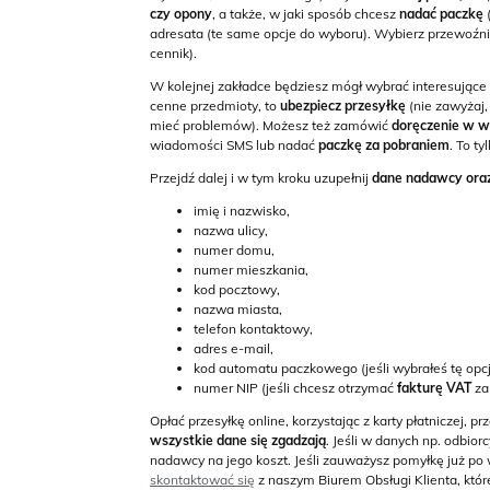
czy opony
, a także, w jaki sposób chcesz
nadać paczkę
(
adresata (te same opcje do wyboru). Wybierz przewoźn
cennik).
W kolejnej zakładce będziesz mógł wybrać interesujące
cenne przedmioty, to
ubezpiecz przesyłkę
(nie zawyżaj,
mieć problemów). Możesz też zamówić
doręczenie w 
wiadomości SMS lub nadać
paczkę za pobraniem
. To t
Przejdź dalej i w tym kroku uzupełnij
dane nadawcy oraz
imię i nazwisko,
nazwa ulicy,
numer domu,
numer mieszkania,
kod pocztowy,
nazwa miasta,
telefon kontaktowy,
adres e-mail,
kod automatu paczkowego (jeśli wybrałeś tę opcj
numer NIP (jeśli chcesz otrzymać
fakturę VAT
za
Opłać przesyłkę online, korzystając z karty płatniczej,
wszystkie dane się zgadzają
. Jeśli w danych np. odbior
nadawcy na jego koszt. Jeśli zauważysz pomyłkę już po
skontaktować się
z naszym Biurem Obsługi Klienta, któ