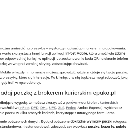
ry można umieścić na przesyłce – wystarczy napisać go markerem na opakowaniu,
 warto skorzystać z innej funkcji aplikacji
InPost Mobile
, która umożliwia
zdalne
r odpowiedniej funkcji w aplikacji lub zeskanowanie kodu QR na ekranie telefo
zkę wewnątrz i zamknij skrytkę, zatrzaskując drzwiczki.
st Mobile w każdym momencie możesz sprawdzić, gdzie znajduje się twoja paczka.
przesyłkę, która cię interesuje. Po kliknięciu w nią będziesz mógł zobaczyć, jaką
gdy trafi w ręce odbiorcy.
adaj paczkę z brokerem kurierskim epaka.pl
e dbając o wygodę, to możesz skorzystać z
porównywarki ofert kurierskich
zewoźników (
InPost
,
DPD
,
DHL
,
UPS
,
GLS
,
Fedex
, Ambro Express), wybierzesz
e paczki w kilku prostych korkach, korzystając z intuicyjnego formularza.
nianie potrzebnych danych. Będą ci potrzebne
dokładne wymiary paczki
(długość,
standardowa, niestandardowa), zdecyduj, czy wysyłasz
paczkę, kopertę, paletę