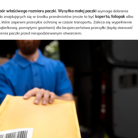
ór właściwego rozmiaru paczki
.
Wysyłka małej paczki
wymaga dobrania
o znajdujących się w środku przedmiotów (może to być
koperta, foliopak
albo
 które zapewni przesyłce ochronę w czasie transportu. Zaleca się wypełnienie
 bąbelkową, pomiętymi gazetami) dla bezpieczeństwa przesyłki (będą stanowić
enia paczki przed niespodziewanym otwarciem.