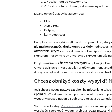
Z Paczkomatu do Paczkomatu.
Z Paczkomatu do domu (pod wskazany adres).
Można opłacić przesyłkę za pomocą:
BLIK,
Apple Pay,
Dotpay,
karty płatniczej.
Po opłaceniu przesyłki, użytkownik otrzymuje kod, któ
nie ma konieczności drukowania etykiety
. Jednocześnie
otwieranie skrytek
w Paczkomacie InPost (poprzez wybó
skanerem maszyny). Gdy otworzy się skrytka, umieść pac
Dzięki możliwości
śledzenia przesyłki
w aplikacji InPo
Otwórz aplikację InPost Mobile i w głównym menu znajdź 
drogę przebyła od momentu nadania paczki aż do chwili, 
Chcesz obniżyć koszty wysyłki? N
Jeśli chcesz
nadać paczkę szybko i bezpiecznie
, a takż
epaka.pl
. W jednym miejscu porównasz oferty wielu pr
wygodny sposób nadania i odbioru, a także zlecisz nadani
Wejdź w zakładkę „
Zamów kuriera
” i rozpocznij uzupeł
wysokość, szerokość i waga). Wybierz
rodzaj przesyłki
(