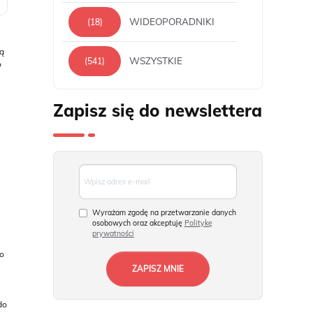
WIDEOPORADNIKI
(18)
ką
WSZYSTKIE
(541)
o
Zapisz się do newslettera
Wyrażam zgodę na przetwarzanie danych
osobowych oraz akceptuję
Politykę
prywatności
to
do