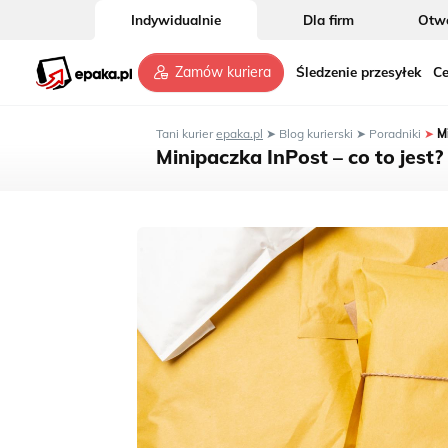
Indywidualnie
Dla firm
Otwó
Śledzenie przesyłek
Ce
Zamów kuriera
Tani kurier
epaka.pl
➤
Blog kurierski
➤
Poradniki
➤
M
Minipaczka InPost – co to jest? 