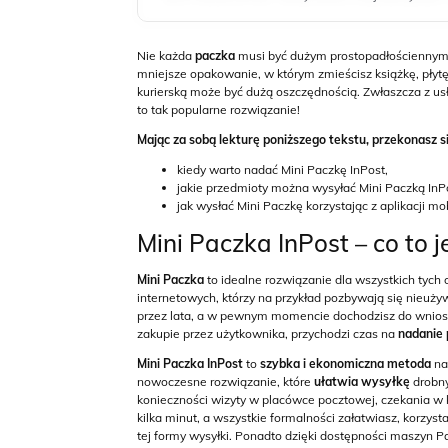
Nie każda
paczka
musi być dużym prostopadłościennym 
mniejsze opakowanie, w którym zmieścisz książkę, pły
kurierską może być dużą oszczędnością. Zwłaszcza z u
to tak popularne rozwiązanie!
Mając za sobą lekturę poniższego tekstu, przekonasz si
kiedy warto nadać Mini Paczkę InPost,
jakie przedmioty można wysyłać Mini Paczką InP
jak wysłać Mini Paczkę korzystając z aplikacji mob
Mini Paczka InPost – co to j
Mini Paczka
to idealne rozwiązanie dla wszystkich tych 
internetowych, którzy na przykład pozbywają się nieuży
przez lata, a w pewnym momencie dochodzisz do wniosku
zakupie przez użytkownika, przychodzi czas na
nadanie 
Mini Paczka InPost
to
szybka i ekonomiczna metoda
na
nowoczesne rozwiązanie, które
ułatwia wysyłkę
drobny
konieczności wizyty w placówce pocztowej, czekania w 
kilka minut, a wszystkie formalności załatwiasz, korzyst
tej formy wysyłki. Ponadto dzięki dostępności maszyn