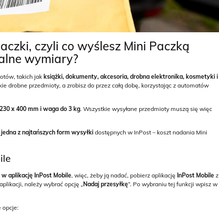
czki, czyli co wyślesz Mini Paczką
malne wymiary?
tów, takich jak
książki, dokumenty, akcesoria, drobna elektronika, kosmetyki i
ie drobne przedmioty, a zrobisz do przez całą dobę, korzystając z automatów
230 x 400 mm i waga do 3 kg
. Wszystkie wysyłane przedmioty muszą się więc
e
jedna z najtańszych form wysyłki
dostępnych w InPost – koszt nadania Mini
ile
 w aplikację InPost Mobile
, więc, żeby ją nadać, pobierz aplikację
InPost Mobile
z
plikacji, należy wybrać opcję „
Nadaj przesyłkę
”. Po wybraniu tej funkcji wpisz w
 opcje: