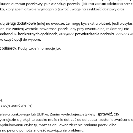
kurier, automat paczkowy, punkt obsługi paczek) i
jak ma zostać odebrana
przez
ika, który spełnia twoje wymagania (zwróć uwagę na szybkość dostawy oraz
 cię
usługi dodatkowe
(miej na uwadze, że mogą być ekstra płatne). Jeśli wysyłas
 ani nie zaniżaj wartości zawartości paczki, aby przy ewentualnej reklamacji nie
weekend
, w
konkretnych godzinach
, otrzymać
potwierdzenie nadania
i odbioru w
ylko część opcji do wyboru.
 odbiorcy
. Podaj takie informacje jak:
ę),
 swoje zamówienie).
 przelewu bankowego lub BLIK-a. Zanim wydrukujesz etykietę,
sprawdź, czy
cy znajdzie się błąd, to paczka może nie dotrzeć do adresata i zostanie zwrócona 
 wydrukowaniu etykiety, możesz anulować zlecenie nadania paczki albo
re na pewno pomoże znaleźć rozwiązanie problemu.