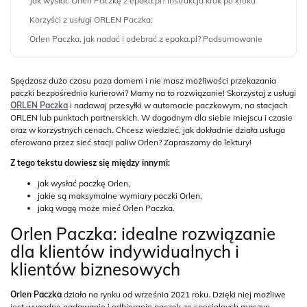
Jak wysłać Orlen Paczkę z epaka.pl? Instrukcja krok po kroku
Korzyści z usługi ORLEN Paczka:
Orlen Paczka, jak nadać i odebrać z epaka.pl? Podsumowanie
Spędzasz dużo czasu poza domem i nie masz możliwości przekazania
paczki bezpośrednio kurierowi? Mamy na to rozwiązanie! Skorzystaj z usługi
ORLEN Paczka
i nadawaj przesyłki w automacie paczkowym, na stacjach
ORLEN lub punktach partnerskich. W dogodnym dla siebie miejscu i czasie
oraz w korzystnych cenach. Chcesz wiedzieć, jak dokładnie działa usługa
oferowana przez sieć stacji paliw Orlen? Zapraszamy do lektury!
Z tego tekstu dowiesz się między innymi:
jak wysłać paczkę Orlen,
jakie są maksymalne wymiary paczki Orlen,
jaką wagę może mieć Orlen Paczka.
Orlen Paczka: idealne rozwiązanie
dla klientów indywidualnych i
klientów biznesowych
Orlen Paczka
działa na rynku od września 2021 roku. Dzięki niej możliwe
jest wygodne nadawanie i odbieranie paczek ze specjalnych maszyn