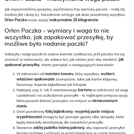
Jak wspomnieliśmy powyżej, wyróżniamy trzy wymiary paczek – małą (S),
średnią (M) i dużą (L). Niezależnie od tego, jak duże przedmioty wysyłasz,
Orlen Paczka
może ważyć
maksymalnie 20 kilogramów
.
Orlen Paczka – wymiary i waga to nie
wszystko. Jak zapakować przesyłkę, by
możliwe było nadanie paczki?
Gabaryty i waga paczki to ważne kwestie (zwłaszcza, jeśli paczka ma się
zmieścić w automacie), ale zobacz też, jak istotne jest, aby wiedzieć,
jak
spakować przesyłkę
. Warto pamiętać o następujących kwestiach:
W zależności od
rozmiaru towaru
, który wysyłasz,
wybierz
właściwe opakowanie
zewnętrzne, takie jak karton klapowy,
fasonowy, koperta bąbelkowa lub foliopak.
Najlepiej użyj 3- lub 5-warstwowego
kartonu
w zależności od wagi
i podatności na uszkodzenia przesyłki – to najbezpieczniejsza opcja,
która pozwoli dotrzeć przesyłce na miejsce w
nienaruszonym
stanie
.
Owiń przedmioty
folią bąbelkową
i
wypełnij puste miejsca
wypełniaczami
(mogą to być pomięte gazety albo skropak), które
będą stanowiły amortyzację dla zawartości przesyłki.
Starannie
zaklej pudełko taśmą pakową
, aby zapewnić przesyłce
bezpieczeństwo i uchronić ją przed otwarciem w czasie transportu.