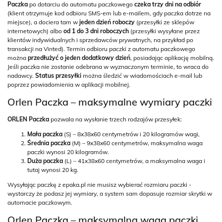
Paczka
po dotarciu do automatu paczkowego
czeka trzy dni na odbiór
(klient otrzymuje kod odbioru SMS-em lub e-mailem, gdy paczka dotrze na
miejsce), a dociera tam w
jeden dzień roboczy
(przesyłki ze sklepów
internetowych) albo
od 1 do 3 dni roboczych
(przesyłki wysyłane przez
klientów indywidualnych i sprzedawców prywatnych, na przykład po
transakcji na Vinted). Termin odbioru paczki z automatu paczkowego
można
przedłużyć o jeden dodatkowy dzień
, posiadając aplikację mobilną.
Jeśli paczka nie zostanie odebrana w wyznaczonym terminie, to wraca do
nadawcy.
Status przesyłki
można śledzić w wiadomościach e-mail lub
poprzez powiadomienia w aplikacji mobilnej.
Orlen Paczka – maksymalne wymiary paczki
ORLEN Paczka
pozwala na wysłanie trzech rodzajów przesyłek:
Mała paczka
(S) – 8x38x60 centymetrów i 20 kilogramów wagi,
Średnia paczka
(M) – 9x38x60 centymetrów, maksymalna waga
paczki wynosi 20 kilogramów.
Duża paczka
(L) – 41x38x60 centymetrów, a maksymalna waga i
tutaj wynosi 20 kg.
Wysyłając paczkę z epaka.pl nie musisz wybierać rozmiaru paczki -
wystarczy że podasz jej wymiary, a system sam dopasuje rozmiar skrytki w
automacie paczkowym.
Orlen Paczka – maksymalna waga paczki