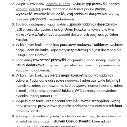
Wejdź w zakładkę „
Zamów kuriera
”, wybierz
typ przesyłki
(paczka,
koperta
,
paleta
), podaj informacje na temat paczki (
waga,
wysokość, szerokość, długość
),
kraj nadania i doręczenia
i rodzaj
przesyłki (
standard
, niestandardowa).
Spośród dostępnych opcji wybierz
sposób nadania i doręczenia
–
jeśli chcesz skorzystać z usługi
Orlen Paczka
, to wybierz w tym
kroku „
Punkt/Automat
”, a spośród dostępnych opcji usługę Orlen
Paczka.
W kolejnym kroku poda
kod pocztowy nadawcy i odbiorcy
i wybierz
opcję „Mam drukarkę” (opcja etykiety cyfrowej nie jest dostępna dla
usługi Orlen Paczka).
Zadeklaruj
zawartość przesyłki
, opcjonalnie dodaj uwagi i wybierz
usługi dodatkowe
(między innymi ubezpieczenie lub przeniesienie
kosztów na odbiorcę).
W kolejnym kroku
wybierz z mapy konkretny punkt nadania i
odbioru
. Podaj
dane adresowe
nadawcy i adresata, takie jak imię i
nazwisko, adres zamieszkania, kod pocztowy, numer telefonu, adres
e-mail. Jeśli chcesz otrzymać
fakturę VAT
, zaznacz odpowiednie
okienko i podaj numer NIP.
Wypełniając formularz zlecenia przesyłki, zwróć szczególną uwagę
na wskazanie
prawidłowego punktu odbioru
oraz
numeru telefonu
odbiorcy paczki.
Jeśli wydrukowałeś etykietę i znalazłeś na niej błąd, to niezwłocznie
skontaktuj się
z naszym
Biurem Obsługi Klienta
, które udzieli
pomocy i odpowie na wszystkie pytania.