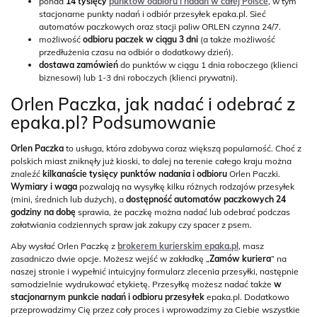
ponad
14 tysięcy
punktów odbioru i nadań w całej Polsce
, w tym
stacjonarne punkty nadań i odbiór przesyłek epaka.pl. Sieć
automatów paczkowych oraz stacji paliw ORLEN czynna 24/7.
możliwość
odbioru paczek w ciągu
3 dni
(a także możliwość
przedłużenia czasu na odbiór o dodatkowy dzień).
dostawa zamówień
do punktów w ciągu 1 dnia roboczego (klienci
biznesowi) lub 1-3 dni roboczych (klienci prywatni).
Orlen Paczka, jak nadać i odebrać z
epaka.pl? Podsumowanie
Orlen Paczka
to usługa, która zdobywa coraz większą popularność. Choć z
polskich miast zniknęły już kioski, to dalej na terenie całego kraju można
znaleźć
kilkanaście tysięcy punktów nadania i odbioru
Orlen Paczki.
Wymiary i waga
pozwalają na wysyłkę kilku różnych rodzajów przesyłek
(mini, średnich lub dużych), a
dostępność automatów paczkowych 24
godziny na dobę
sprawia, że paczkę można nadać lub odebrać podczas
załatwiania codziennych spraw jak zakupy czy spacer z psem.
Aby wysłać Orlen Paczkę z
brokerem kurierskim epaka.pl
, masz
zasadniczo dwie opcje. Możesz wejść w zakładkę „
Zamów kuriera
” na
naszej stronie i wypełnić intuicyjny formularz zlecenia przesyłki, następnie
samodzielnie wydrukować etykietę. Przesyłkę możesz nadać także
w
stacjonarnym punkcie nadań i odbioru przesyłek
epaka.pl. Dodatkowo
przeprowadzimy Cię przez cały proces i wprowadzimy za Ciebie wszystkie