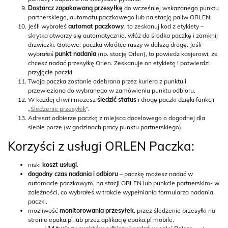
Dostarcz zapakowaną przesyłkę
do wcześniej wskazanego punktu
partnerskiego, automatu paczkowego lub na stację paliw ORLEN;
Jeśli wybrałeś
automat paczkowy
, to zeskanuj kod z etykiety –
skrytka otworzy się automatycznie, włóż do środka paczkę i zamknij
drzwiczki. Gotowe, paczka wkrótce ruszy w dalszą drogę. Jeśli
wybrałeś
punkt nadania
(np. stację Orlen), to powiedz kasjerowi, że
chcesz nadać przesyłkę Orlen. Zeskanuje on etykietę i potwierdzi
przyjęcie paczki.
Twoja paczka zostanie odebrana przez kuriera z punktu i
przewieziona do wybranego w zamówieniu punktu odbioru.
W każdej chwili możesz
śledzić status
i drogę paczki dzięki funkcji
„
Śledzenie przesyłek
”.
Adresat odbierze paczkę z miejsca docelowego o dogodnej dla
siebie porze (w godzinach pracy punktu partnerskiego).
Korzyści z usługi ORLEN Paczka:
niski
koszt usługi
.
dogodny czas nadania i odbioru
– paczkę możesz nadać w
automacie paczkowym, na stacji ORLEN lub punkcie partnerskim- w
zależności, co wybrałeś w trakcie wypełniania formularza nadania
paczki.
możliwość
monitorowania przesyłek
, przez śledzenie przesyłki na
stronie epaka.pl lub przez aplikację epaka.pl mobile.