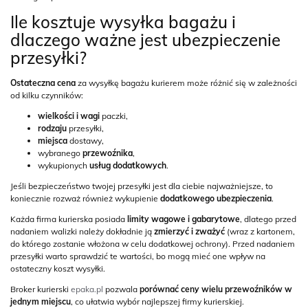
Ile kosztuje wysyłka bagażu i
dlaczego ważne jest ubezpieczenie
przesyłki?
Ostateczna cena
za wysyłkę bagażu kurierem może różnić się w zależności
od kilku czynników:
wielkości i wagi
paczki,
rodzaju
przesyłki,
miejsca
dostawy,
wybranego
przewoźnika
,
wykupionych
usług dodatkowych
.
Jeśli bezpieczeństwo twojej przesyłki jest dla ciebie najważniejsze, to
koniecznie rozważ również wykupienie
dodatkowego ubezpieczenia
.
Każda firma kurierska posiada
limity wagowe i gabarytowe
, dlatego przed
nadaniem walizki należy dokładnie ją
zmierzyć i zważyć
(wraz z kartonem,
do którego zostanie włożona w celu dodatkowej ochrony). Przed nadaniem
przesyłki warto sprawdzić te wartości, bo mogą mieć one wpływ na
ostateczny koszt wysyłki.
Broker kurierski
epaka.pl
pozwala
porównać ceny wielu przewoźników w
jednym miejscu
, co ułatwia wybór najlepszej firmy kurierskiej.