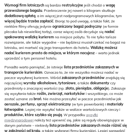
Wymogi firm lotniczych
są bardzo
restrykcyjne
jeśli chodzi o
wagę
przewożonego bagażu
. Przekroczenie jej nawet o kilogram skutkuje
dodatkową opłatą
, a im więcej jest nadprogramowych kilogramów, tym
więcej będzie trzeba zapłacić
. Biorąc to pod uwagę, a także fakt, że
niektóre filmy oferuję jedynie
ograniczony bagaż podręczny
(w formie
plecaka lub niewielkiej torby), coraz więcej osób decyduje się
nadać
spakowaną walizkę kurierem
na miejsce pobytu. To nie tylko tańsze
rozwiązanie, ale także wygodne – nie będziesz musiał czekać na bagaż na
lotnisku, ani martwić się jego transportem do hotelu.
Walizkę możesz
nadać kurierem prosto do miejsca, w którym nocujesz
– warto jednak
uprzedzić o tym personel hotelu.
Ponadto warto pamiętać, że istnieje
lista przedmiotów zakazanych w
transporcie kurierskim
. Oznacza to, że nie wszystko możesz nadać w
paczce wysyłanej kurierem. Wśród
zakazanych przedmiotów
znajdują się
najczęściej
wyroby alkoholowe, tytoniowe
, a także
dokumenty
czy
przedmioty o znaczącej wartości (np.
złoto, pieniądze, obligacje
). Zakazuje
się wysyłania także
roślin, zwierząt, narkotyków
i wszystkiego, co może
zostać uznane za
broń
. Nie można przesyłać w paczce przedmiotów jak
aerozole, perfumy, sprzęt elektroniczny
(w tym powerbanki) i
materiały
łatwopalne
. Lepiej nie wysyłać także w walizce wartościowych rzeczy i
produktów, które szybko się psują
. W przypadku
wysyłki
międzynarodowej
należy też upewnić się, jakie są reguły obowiązujące w
danym państwie – niekiedy
lista przedmiotów zakazanych może różnić się
w zależności od kraju
, a także wybranej firmy kurierskiej. Lepiej sprawdzić