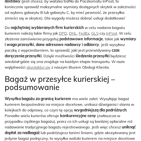
dostawy
(jeśli chcesz, by walizka trafiła do Paczkomatu InPost, to
koniecznie sprawdź maksymalne wymiary dostępnych skrytek w zależności
od wyboru gabarytu B lub gabarytu C, by mieć pewność, że przesyłka
zmieści się w skrytce). Dla wygody możesz dobrać usługi dodatkowe/
Do
najchętniej wybieranych firm kurierskich
w celu nadania bagażu
kurierem należą takie firmy jak
DPD
,
DHL
,
FedEx
,
GLS
czy
InPost
. W celu
złożenia zamówienia przygotuj
podstawowe informacje
, takie jak
wymiary
i waga przesyłki
,
dane adresowe nadawcy i odbiorcy
. Jeśli wysyłasz
paczkę z wyprzedzeniem, to sprawdź, jaki jest przewidywany
czas
doręczenia przesyłki
. Dzięki możliwości
śledzenia przesyłki
będziesz
wiedział gdzie się ona znajduje na każdym etapie transportu. W razie
wątpliwości
skontaktuj się
z naszym Biurem Obsługi Klienta.
Bagaż w przesyłce kurierskiej –
podsumowanie
Wysyłka bagażu za granicę kurierem
ma wiele zalet. Wysyłając bagaż
kurierem bezpośrednio na miejsce docelowe, unikasz dźwigania i stania w
kolejkach do odprawy, co czyni tę opcję
wygodniejszą dla podróżnych
.
Ponadto wielu kurierów oferuje
konkurencyjne ceny
(zwłaszcza w
przypadku ciężkiego bagażu), przez co ich usługi są bardziej opłacalne niż
nadawanie tradycyjnego bagażu rejestrowanego. Jeśli więc chcesz
uniknąć
dopłat za nadbagaż
lub podróżujesz tanimi liniami, gdzie akceptowany jest
jedynie bagaż podręczny, to wysyłka walizki kurierem na miejsce docelowe