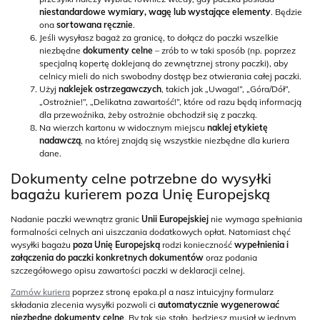
niestandardowe wymiary, wagę lub wystające elementy
. Będzie
ona
sortowana ręcznie
.
Jeśli wysyłasz bagaż za granicę, to dołącz do paczki wszelkie
niezbędne
dokumenty celne
– zrób to w taki sposób (np. poprzez
specjalną kopertę doklejaną do zewnętrznej strony paczki), aby
celnicy mieli do nich swobodny dostęp bez otwierania całej paczki.
Użyj
naklejek ostrzegawczych
, takich jak „Uwaga!”, „Góra/Dół”,
„Ostrożnie!”, „Delikatna zawartość!”, które od razu będą informacją
dla przewoźnika, żeby ostrożnie obchodził się z paczką.
Na wierzch kartonu w widocznym miejscu
naklej etykietę
nadawczą
, na której znajdą się wszystkie niezbędne dla kuriera
dane.
Dokumenty celne potrzebne do wysyłki
bagażu kurierem poza Unię Europejską
Nadanie paczki wewnątrz granic
Unii Europejskiej
nie wymaga spełniania
formalności celnych ani uiszczania dodatkowych opłat. Natomiast chęć
wysyłki bagażu
poza Unię Europejską
rodzi konieczność
wypełnienia i
załączenia do paczki konkretnych dokumentów
oraz podania
szczegółowego opisu zawartości paczki w deklaracji celnej.
Zamów kuriera
poprzez stronę epaka.pl a nasz intuicyjny formularz
składania zlecenia wysyłki pozwoli ci
automatycznie wygenerować
niezbędne dokumenty celne
. By tak się stało, będziesz musiał w jednym