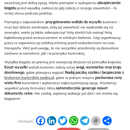
wcześniej jest dobrą opcją. Warto pamiętać o wykupieniu
ubezpieczenia
bagażu
przed wysyłką, zwłaszcza gdy zależy ci na jego zawartości – to
mniej stresu podczas podróży.
Pamiętaj o odpowiednim
przygotowaniu walizki do wysyłk
i kurierem –
musi być dobrze zamknięta, żeby jej zawartość nie wydostała się na
zewnątrz, warto ją także zabezpieczyć folią stretch lub owinąć folią
bąbelkową przed umieszczeniem w solidnym kartonie. Użyj wypełniaczy,
przez co zapewnisz jej solidną ochronę przed uszkodzeniami na czas
transportu. Weź pod uwagę, że nie wszystkie przedmioty są dozwolone
zarówno w samolocie, jak i w przesyłce kurierskiej.
Wysyłka bagażu za granicę jest zazwyczaj droższa niż przesyłka krajowa.
Koszt wysyłki
walizki kurierem zależy od jej
wagi, wymiarów oraz kraju
docelowego
, gdzie planujesz wyjazd.
Nadaj paczkę szybko i bezpiecznie z
brokerem kurierskim epaka.pl
, gdzie w jednym miejscu
porównasz ceny
wielu firm
kurierskich i wybierzesz najkorzystniejszą opcję. Wystarczy
wypełnić prosty formularz, który
automatycznie generuje nawet
dokumenty celne
. Nie czekaj, zaplanuj wakacje już dziś i nie martw się
bagażem!
Facebook
LinkedIn
Twitter
WhatsApp
Telegram
Podziel
Udostępnij:
się