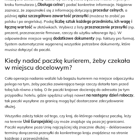
kroku formularza („
Obsługa celna
”) podać konkretne informacje. Najpierw
zaznacz, że zapoznałeś się z informacją dotyczącą
procedur celnych
, a
później
opisz szczegółowo zawartość przesyłki
(możesz to zrobić po
polsku i po angielsku). Podaj
liczbę sztuk każdego przedmiotu, ich wagę i
łączną wartość
w złotówkach. Wybierz z listy
przeznaczenie przesyłki
(np.
prezent, przeznaczenie firmowe, rzeczy do użytku własnego itp.). W
odpowiednie miejsce wgraj
dodatkowe dokumenty
(np. faktury pro forma).
System automatycznie wygeneruj wszystkie potrzebne dokumenty, które
musisz dołączyć do paczki.
Kiedy nadać paczkę kurierem, żeby czekała
w miejscu docelowym?
Cała operacja nadania walizki lub bagażu kurierem na miejsce odpoczynku
polega na tym, żeby paczka zawierająca twoje rzeczy dotarła tam przed
tobą lub równo z tobą. O ile paczki krajowe docierają do adresata (w tym
przypadku: hotelu, gdzie spędzisz urlop) nawet
na następny dzień roboczy
,
tak paczki wysyłane za granicę mogą być dostarczane zdecydowanie
dłużej.
Wszystko zależy także od tego, czy kraj, do którego nadajesz paczkę, leży
na terenie
Unii Europejskiej
czy może znajduje się poza jej granicami.
Paczki wysyłane poza Unię najczęściej idą znacznie dłużej – deklarowane
terminy doręczenia przesyłki do konkretnego kraju znajdziesz na stronie
każdego z przewoźników.