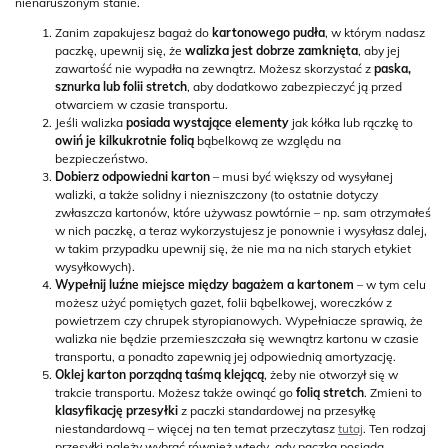
nienaruszonym stanie.
Zanim zapakujesz bagaż do
kartonowego pudła
, w którym nadasz
paczkę, upewnij się, że
walizka jest dobrze zamknięta
, aby jej
zawartość nie wypadła na zewnątrz. Możesz skorzystać z
paska,
sznurka lub folii stretch
, aby dodatkowo zabezpieczyć ją przed
otwarciem w czasie transportu.
Jeśli walizka
posiada wystające elementy
jak kółka lub rączkę to
owiń je kilkukrotnie folią
bąbelkową ze względu na
bezpieczeństwo.
Dobierz
odpowiedni karton
– musi być większy od wysyłanej
walizki, a także solidny i niezniszczony (to ostatnie dotyczy
zwłaszcza kartonów, które używasz powtórnie – np. sam otrzymałeś
w nich paczkę, a teraz wykorzystujesz je ponownie i wysyłasz dalej,
w takim przypadku upewnij się, że nie ma na nich starych etykiet
wysyłkowych).
Wypełnij luźne miejsce między bagażem a kartonem
– w tym celu
możesz użyć pomiętych gazet, folii bąbelkowej, woreczków z
powietrzem czy chrupek styropianowych. Wypełniacze sprawią, że
walizka nie będzie przemieszczała się wewnątrz kartonu w czasie
transportu, a ponadto zapewnią jej odpowiednią amortyzację.
Oklej karton porządną taśmą klejącą
, żeby nie otworzył się w
trakcie transportu. Możesz także owinąć go
folią stretch
. Zmieni to
klasyfikację przesyłki
z paczki standardowej na przesyłkę
niestandardową – więcej na ten temat przeczytasz
tutaj
. Ten rodzaj
przesyłki należy wybrać również wtedy, gdy paczka posiada