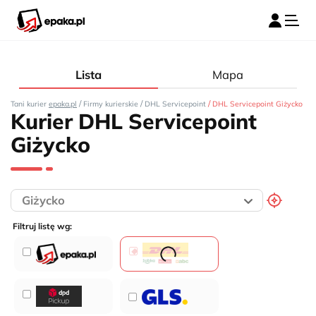
Lista
Mapa
/
/
/
Tani kurier
epaka.pl
Firmy kurierskie
DHL Servicepoint
DHL Servicepoint Giżycko
Kurier DHL Servicepoint
Giżycko
Filtruj listę wg: