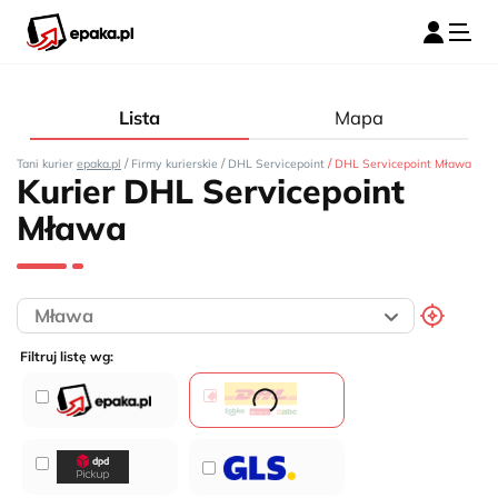
Lista
Mapa
/
/
/
Tani kurier
epaka.pl
Firmy kurierskie
DHL Servicepoint
DHL Servicepoint Mława
Kurier DHL Servicepoint
Mława
Filtruj listę wg: