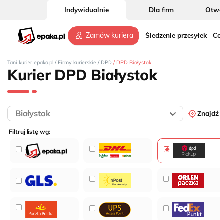
Indywidualnie
Dla firm
Otwó
Śledzenie przesyłek
Ce
Zamów kuriera
/
/
/
Tani kurier
epaka.pl
Firmy kurierskie
DPD
DPD Białystok
Kurier DPD Białystok
Znajdź
Filtruj listę wg: