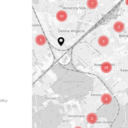
7
5
30
2
5
3
28
4
licy
2