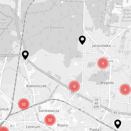
4
9
4
32
32