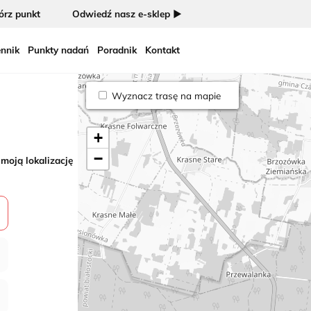
rz punkt
Odwiedź nasz e-sklep ►
nnik
Punkty nadań
Poradnik
Kontakt
Wyznacz trasę na mapie
+
−
 moją lokalizację