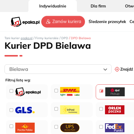
Indywidualnie
Dla firm
Otwó
Śledzenie przesyłek
Ce
Zamów kuriera
/
/
/
Tani kurier
epaka.pl
Firmy kurierskie
DPD
DPD Bielawa
Kurier DPD Bielawa
Znajdź
Filtruj listę wg: