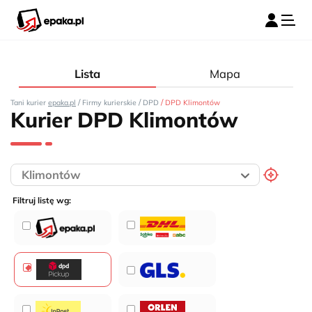
Lista
Mapa
/
/
/
Tani kurier
epaka.pl
Firmy kurierskie
DPD
DPD Klimontów
Kurier DPD Klimontów
Filtruj listę wg: