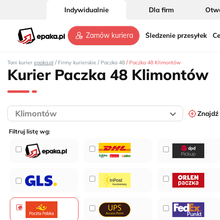
Indywidualnie
Dla firm
Otwó
Śledzenie przesyłek
Ce
Zamów kuriera
/
/
/
Tani kurier
epaka.pl
Firmy kurierskie
Paczka 48
Paczka 48 Klimontów
Kurier Paczka 48 Klimontów
Znajdź
Filtruj listę wg: