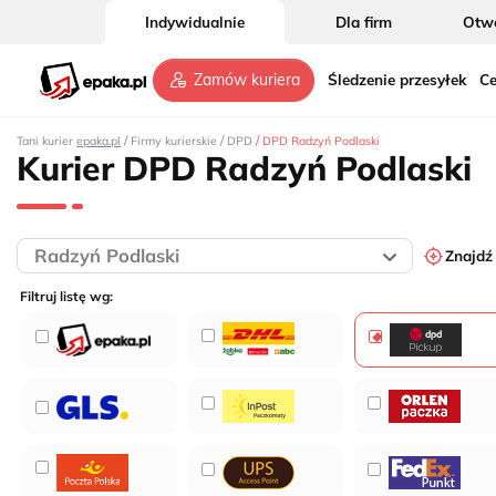
Indywidualnie
Dla firm
Otwó
Śledzenie przesyłek
Ce
Zamów kuriera
/
/
/
Tani kurier
epaka.pl
Firmy kurierskie
DPD
DPD Radzyń Podlaski
Kurier DPD Radzyń Podlaski
Znajdź
Filtruj listę wg: