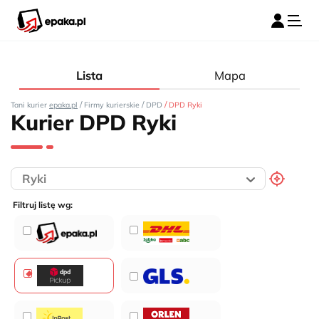
Lista
Mapa
/
/
/
Tani kurier
epaka.pl
Firmy kurierskie
DPD
DPD Ryki
Kurier DPD Ryki
Filtruj listę wg: