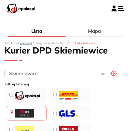
Lista
Mapa
/
/
/
Tani kurier
epaka.pl
Firmy kurierskie
DPD
DPD Skierniewice
Kurier DPD Skierniewice
Filtruj listę wg: