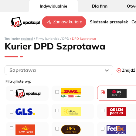
Indywidualnie
Dla firm
Otwó
Śledzenie przesyłek
Ce
Zamów kuriera
/
/
/
Tani kurier
epaka.pl
Firmy kurierskie
DPD
DPD Szprotawa
Kurier DPD Szprotawa
Znajdź
Filtruj listę wg: