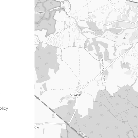
2
licy