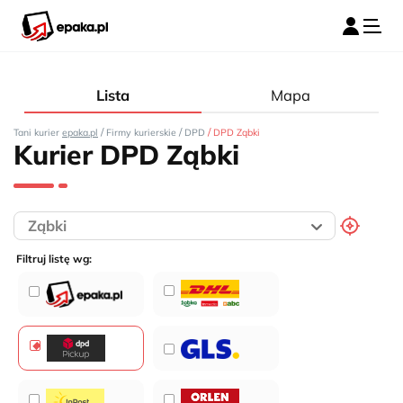
Lista
Mapa
/
/
/
Tani kurier
epaka.pl
Firmy kurierskie
DPD
DPD Ząbki
Kurier DPD Ząbki
Filtruj listę wg: