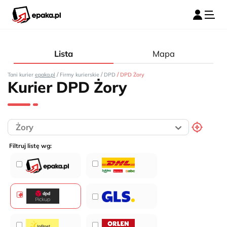
Lista
Mapa
/
/
/
Tani kurier
epaka.pl
Firmy kurierskie
DPD
DPD Żory
Kurier DPD Żory
Filtruj listę wg: