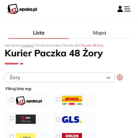
Lista
Mapa
/
/
/
Tani kurier
epaka.pl
Firmy kurierskie
Paczka 48
Paczka 48 Żory
Kurier Paczka 48 Żory
Filtruj listę wg: