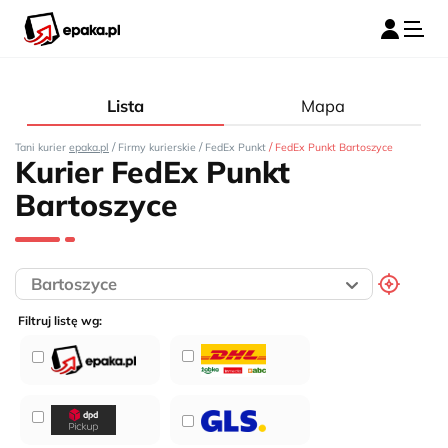
Lista
Mapa
/
/
/
Tani kurier
epaka.pl
Firmy kurierskie
FedEx Punkt
FedEx Punkt Bartoszyce
Kurier FedEx Punkt
Bartoszyce
Filtruj listę wg: