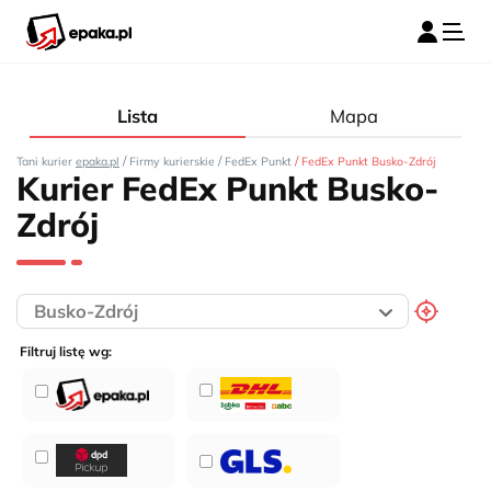
Lista
Mapa
/
/
/
Tani kurier
epaka.pl
Firmy kurierskie
FedEx Punkt
FedEx Punkt Busko-Zdrój
Kurier FedEx Punkt Busko-
Zdrój
Filtruj listę wg: