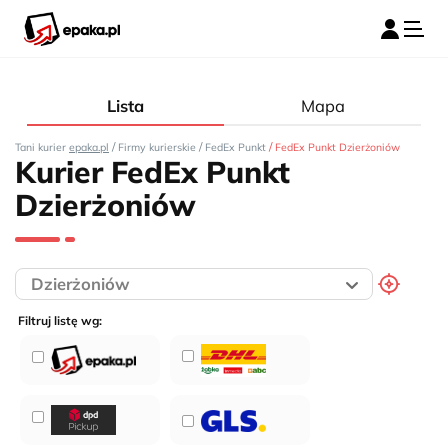
Lista
Mapa
/
/
/
Tani kurier
epaka.pl
Firmy kurierskie
FedEx Punkt
FedEx Punkt Dzierżoniów
Kurier FedEx Punkt
Dzierżoniów
Filtruj listę wg: