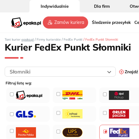
Indywidualnie
Dla firm
Otwó
Śledzenie przesyłek
Ce
Zamów kuriera
/
/
/
Tani kurier
epaka.pl
Firmy kurierskie
FedEx Punkt
FedEx Punkt Słomniki
Kurier FedEx Punkt Słomniki
Znajdź
Filtruj listę wg: