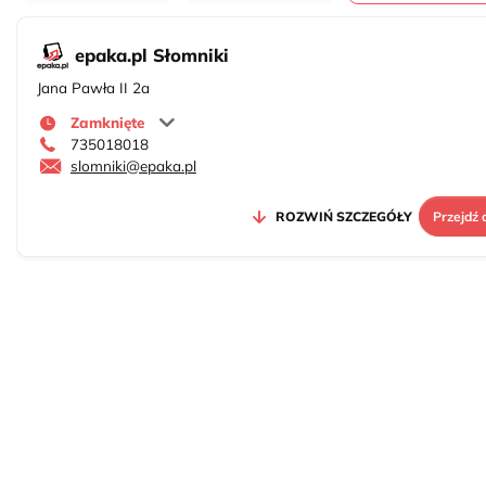
epaka.pl Słomniki
Jana Pawła II 2a
Zamknięte
735018018
slomniki@epaka.pl
ROZWIŃ SZCZEGÓŁY
Przejdź 
2