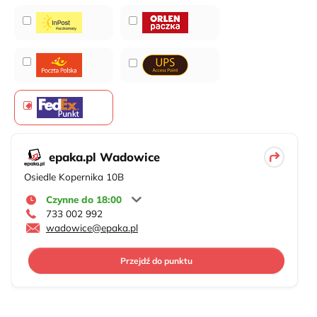
epaka.pl Wadowice
Osiedle Kopernika 10B
Czynne do 18:00
733 002 992
wadowice@epaka.pl
Przejdź do punktu