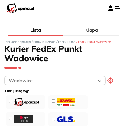
Lista
Mapa
/
/
/
Tani kurier
epaka.pl
Firmy kurierskie
FedEx Punkt
FedEx Punkt Wadowice
Kurier FedEx Punkt
Wadowice
Filtruj listę wg: