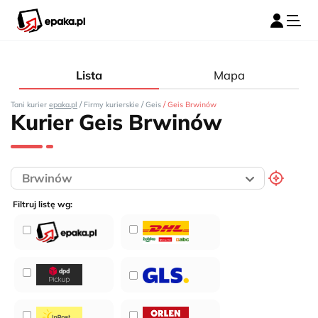
Lista
Mapa
/
/
/
Tani kurier
epaka.pl
Firmy kurierskie
Geis
Geis Brwinów
Kurier Geis Brwinów
Filtruj listę wg: