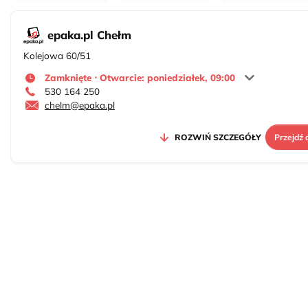
epaka.pl Chełm
Kolejowa 60/51
Zamknięte ⋅ Otwarcie: poniedziałek, 09:00
530 164 250
chelm@epaka.pl
ROZWIŃ SZCZEGÓŁY
Przejdź 