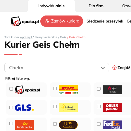
Indywidualnie
Dla firm
Otwó
Śledzenie przesyłek
Ce
Zamów kuriera
/
/
/
Tani kurier
epaka.pl
Firmy kurierskie
Geis
Geis Chełm
Kurier Geis Chełm
Znajdź
Filtruj listę wg: