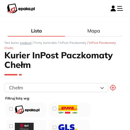
Lista
Mapa
/
/
/
Tani kurier
epaka.pl
Firmy kurierskie
InPost Paczkomaty
InPost Paczkomaty
Chełm
Kurier InPost Paczkomaty
Chełm
Filtruj listę wg: