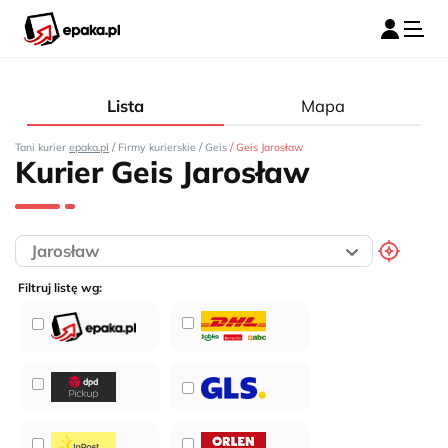
Lista
Mapa
/
/
/
Tani kurier
epaka.pl
Firmy kurierskie
Geis
Geis Jarosław
Kurier Geis Jarosław
Filtruj listę wg: