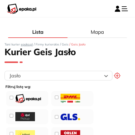
Lista
Mapa
/
/
/
Tani kurier
epaka.pl
Firmy kurierskie
Geis
Geis Jasło
Kurier Geis Jasło
Filtruj listę wg: