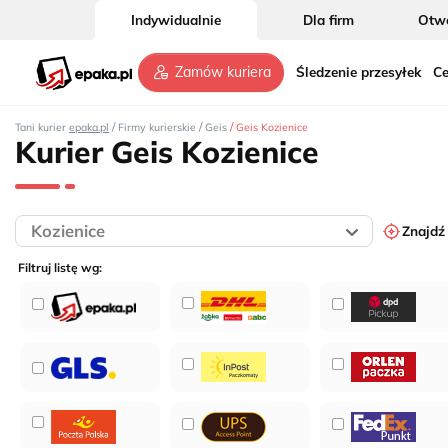
Indywidualnie
Dla firm
Otwó
Śledzenie przesyłek
Ce
Zamów kuriera
/
/
/
Tani kurier
epaka.pl
Firmy kurierskie
Geis
Geis Kozienice
Kurier Geis Kozienice
Znajdź
Filtruj listę wg: