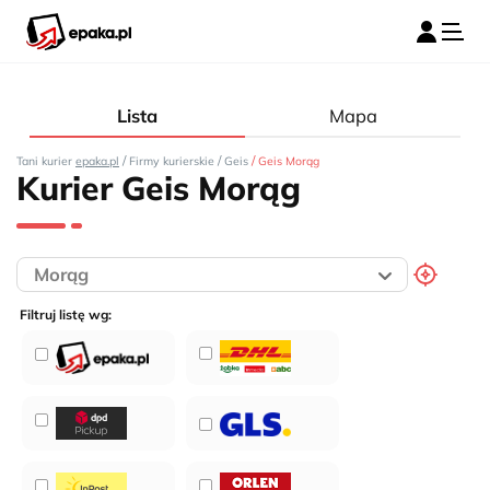
Lista
Mapa
/
/
/
Tani kurier
epaka.pl
Firmy kurierskie
Geis
Geis Morąg
Kurier Geis Morąg
Filtruj listę wg: