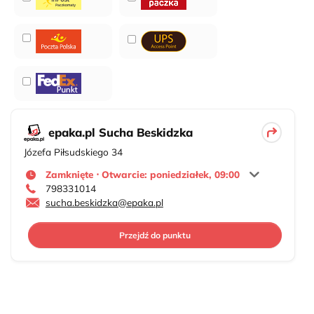
epaka.pl Sucha Beskidzka
Józefa Piłsudskiego 34
Zamknięte ⋅ Otwarcie: poniedziałek, 09:00
798331014
sucha.beskidzka@epaka.pl
Przejdź do punktu