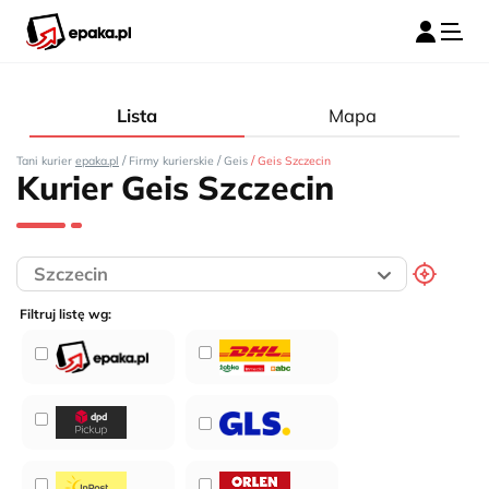
Lista
Mapa
/
/
/
Tani kurier
epaka.pl
Firmy kurierskie
Geis
Geis Szczecin
Kurier Geis Szczecin
Filtruj listę wg: