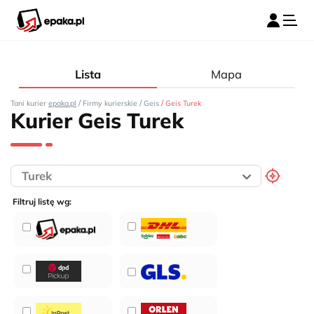
Lista
Mapa
/
/
/
Tani kurier
epaka.pl
Firmy kurierskie
Geis
Geis Turek
Kurier Geis Turek
Filtruj listę wg: