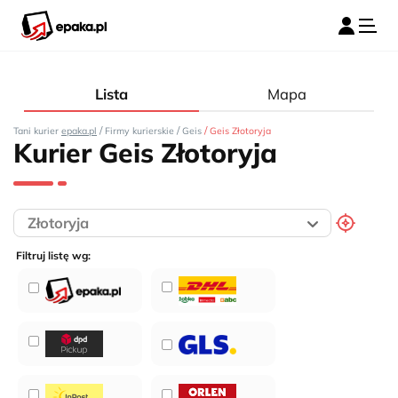
Lista
Mapa
/
/
/
Tani kurier
epaka.pl
Firmy kurierskie
Geis
Geis Złotoryja
Kurier Geis Złotoryja
Filtruj listę wg: