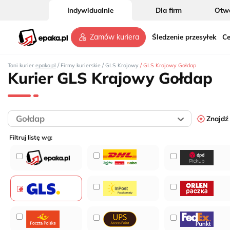
Indywidualnie
Dla firm
Otwó
Śledzenie przesyłek
Ce
Zamów kuriera
/
/
/
Tani kurier
epaka.pl
Firmy kurierskie
GLS Krajowy
GLS Krajowy Gołdap
Kurier GLS Krajowy Gołdap
Znajdź
Filtruj listę wg: