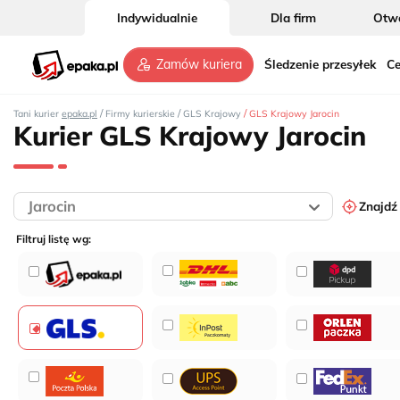
Indywidualnie
Dla firm
Otwó
Śledzenie przesyłek
Ce
Zamów kuriera
/
/
/
Tani kurier
epaka.pl
Firmy kurierskie
GLS Krajowy
GLS Krajowy Jarocin
Kurier GLS Krajowy Jarocin
Znajdź
Filtruj listę wg: