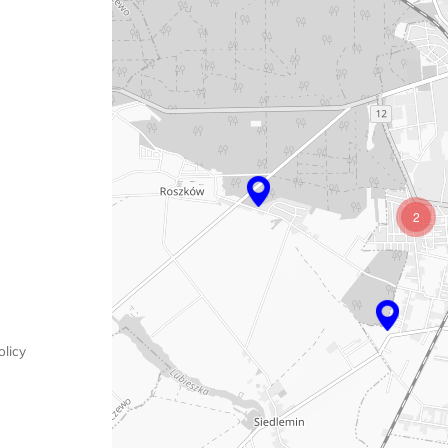
2
licy