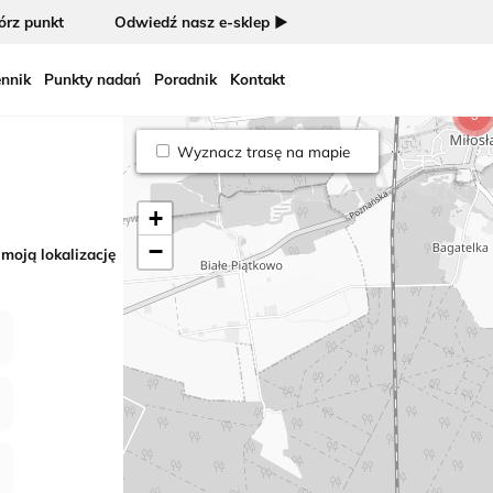
rz punkt
Odwiedź nasz e-sklep ►
nnik
Punkty nadań
Poradnik
Kontakt
5
Wyznacz trasę na mapie
+
−
 moją lokalizację