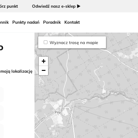
rz punkt
Odwiedź nasz e-sklep ►
nnik
Punkty nadań
Poradnik
Kontakt
Wyznacz trasę na mapie
o
+
−
 moją lokalizację