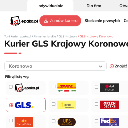
Indywidualnie
Dla firm
Otwó
Śledzenie przesyłek
Ce
Zamów kuriera
/
/
/
Tani kurier
epaka.pl
Firmy kurierskie
GLS Krajowy
GLS Krajowy Koronowo
Kurier GLS Krajowy Koronow
Znajdź
Filtruj listę wg: