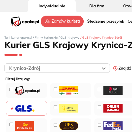
Indywidualnie
Dla firm
Otwó
Śledzenie przesyłek
Ce
Zamów kuriera
/
/
/
Tani kurier
epaka.pl
Firmy kurierskie
GLS Krajowy
GLS Krajowy Krynica-Zdrój
Kurier GLS Krajowy Krynica-Z
Znajdź
Filtruj listę wg: