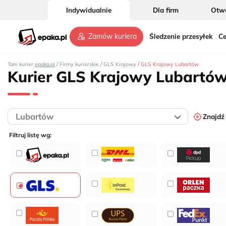
Indywidualnie
Dla firm
Otwó
Śledzenie przesyłek
Ce
Zamów kuriera
/
/
/
Tani kurier
epaka.pl
Firmy kurierskie
GLS Krajowy
GLS Krajowy Lubartów
Kurier GLS Krajowy Lubartó
Znajdź
Filtruj listę wg: