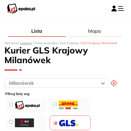
Lista
Mapa
/
/
/
Tani kurier
epaka.pl
Firmy kurierskie
GLS Krajowy
GLS Krajowy Milanówek
Kurier GLS Krajowy
Milanówek
Filtruj listę wg: